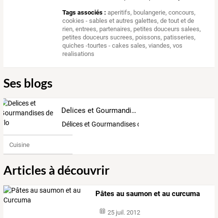
Tags associés :
aperitifs
,
boulangerie
,
concours
,
cookies - sables et autres galettes
,
de tout et de
rien
,
entrees
,
partenaires
,
petites douceurs salees
,
petites douceurs sucrees
,
poissons
,
patisseries
,
quiches -tourtes - cakes sales
,
viandes
,
vos
realisations
Ses blogs
Delices et Gourmandises de Flo
Délices et Gourmandises de Flo
Cuisine
Articles à découvrir
Pâtes au saumon et au curcuma
25 juil. 2012