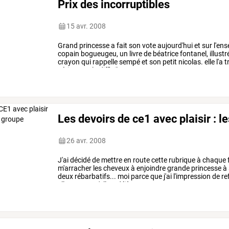
Prix des incorruptibles
15 avr. 2008
Grand
princesse
a
fait
son
vote
aujourd'hui
et
sur
l'en
copain
bogueugeu,
un
livre
de
béatrice
fontanel,
illustr
crayon
qui
rappelle
sempé
et
son
petit
nicolas.
elle
l'a
t
sérieuses
:
la
difficile
…
Les devoirs de ce1 avec plaisir : 
26 avr. 2008
J'ai
décidé
de
mettre
en
route
cette
rubrique
à
chaque
m'arracher
les
cheveux
à
enjoindre
grande
princesse
à
deux
rébarbatifs...
moi
parce
que
j'ai
l'impression
de
re
elle,
parce
qu'elle
a
déjà
…