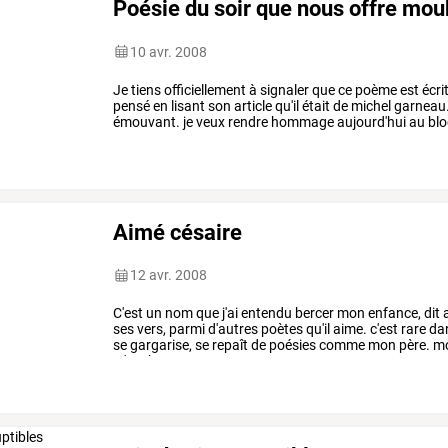
Poésie du soir que nous offre m
10 avr. 2008
Je
tiens
officiellement
à
signaler
que
ce
poème
est
écri
pensé
en
lisant
son
article
qu'il
était
de
michel
garneau
émouvant.
je
veux
rendre
hommage
aujourd'hui
au
blo
dans
son
blog,
…
Aimé césaire
12 avr. 2008
C'est
un
nom
que
j'ai
entendu
bercer
mon
enfance,
dit
ses
vers,
parmi
d'autres
poètes
qu'il
aime.
c'est
rare
da
se
gargarise,
se
repaît
de
poésies
comme
mon
père.
m
m'enchantent
et
me
…