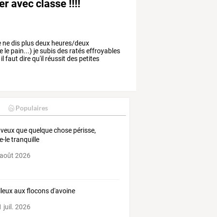
er avec classe !!!!
e
ne
dis
plus
deux
heures/deux
e
le
pain...)
je
subis
des
ratés
effroyables
il
faut
dire
qu'il
réussit
des
petites
Populaires
u veux que quelque chose périsse,
e-le tranquille
 août 2026
leux aux flocons d'avoine
 juil. 2026