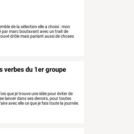
semble
de
la
sélection
elle
a
choisi
:
mon
é
par
marc
boutavant
avec
un
trait
de
rouvé
drôle
mais
parlant
aussi
de
choses
les verbes du 1er groupe
fois
que
je
trouve
une
idée
pour
éviter
de
se
lancer
dans
ses
devoirs,
pour
toutes
faire
avec
elle
ce
que
je
fais
toute
la
journée.