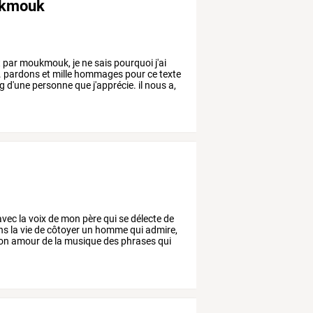
oukmouk
t
par
moukmouk,
je
ne
sais
pourquoi
j'ai
.
pardons
et
mille
hommages
pour
ce
texte
g
d'une
personne
que
j'apprécie.
il
nous
a,
avec
la
voix
de
mon
père
qui
se
délecte
de
ns
la
vie
de
côtoyer
un
homme
qui
admire,
on
amour
de
la
musique
des
phrases
qui