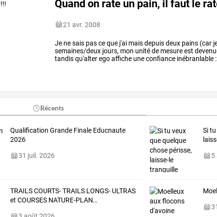
Quand on rate un pain, il faut le rat
21 avr. 2008
Je
ne
sais
pas
ce
que
j'ai
mais
depuis
deux
pains
(car
j
semaines/deux
jours,
mon
unité
de
mesure
est
devenu
tandis
qu'alter
ego
affiche
une
confiance
inébranlable
:
merveilles.
ma
dernière
horreur
est
assez
…
Récents
Qualification Grande Finale Educnaute
Si t
2026
laiss
31 juil. 2026
5
TRAILS
COURTS-
TRAILS
LONGS-
ULTRAS
Moel
et
COURSES
NATURE-PLAN
…
31
3 août 2026