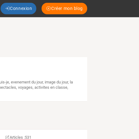
Connexion
Créer mon blog
uis-je
,
evenement du jour
,
image du jour
,
la
pectacles
,
voyages
,
activites en classe
,
Articles :
531