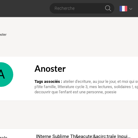
oster
Anoster
A
Tags associés :
atelier d'ecriture
,
au jour le jour
,
et moi qui s
p'tite famille
,
litterature cycle 3
,
mes lectures
,
solidaires !
,
s
decouvrir que l'enfant est une personne
,
poesie
INterne Sublime Th&eacute;&acirc;trale Inqui&egrave;te Tatillonne