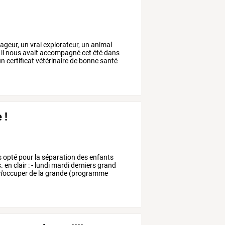
ageur,
un
vrai
explorateur,
un
animal
il
nous
avait
accompagné
cet
été
dans
un
certificat
vétérinaire
de
bonne
santé
 !
s
opté
pour
la
séparation
des
enfants
.
en
clair
:
-
lundi
mardi
derniers
grand
'occuper
de
la
grande
(programme