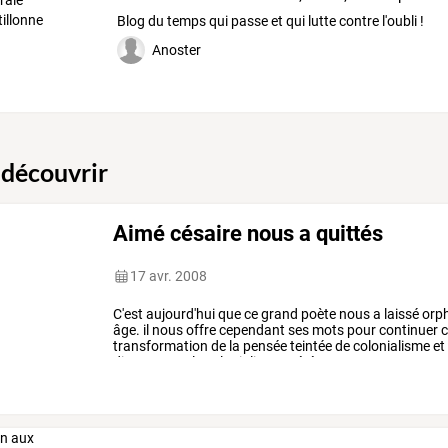
Blog du temps qui passe et qui lutte contre l'oubli !
Anoster
 découvrir
Aimé césaire nous a quittés
17 avr. 2008
C'est
aujourd'hui
que
ce
grand
poète
nous
a
laissé
orph
âge.
il
nous
offre
cependant
ses
mots
pour
continuer
c
transformation
de
la
pensée
teintée
de
colonialisme
et
discours
sur
le
colonialisme
a
été
…