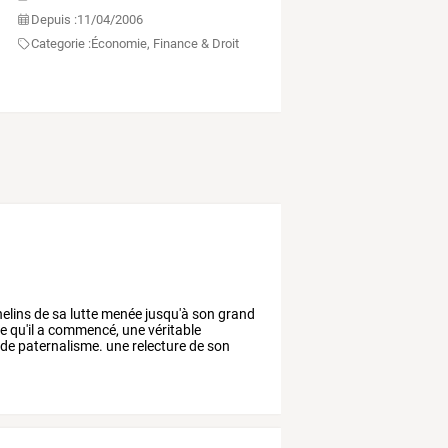
Depuis :
11/04/2006
Categorie :
Économie, Finance & Droit
elins
de
sa
lutte
menée
jusqu'à
son
grand
e
qu'il
a
commencé,
une
véritable
de
paternalisme.
une
relecture
de
son