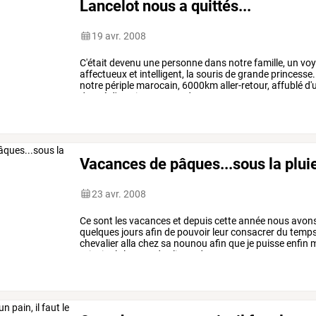
Lancelot nous a quittés...
19 avr. 2008
C'était
devenu
une
personne
dans
notre
famille,
un
voy
affectueux
et
intelligent,
la
souris
de
grande
princesse.
notre
périple
marocain,
6000km
aller-retour,
affublé
d'
donné
d'un
air
goguenard
par
…
Vacances de pâques...sous la pluie
23 avr. 2008
Ce
sont
les
vacances
et
depuis
cette
année
nous
avon
quelques
jours
afin
de
pouvoir
leur
consacrer
du
temps
chevalier
alla
chez
sa
nounou
afin
que
je
puisse
enfin
m
principal
:
lecture
des
livres
du
…