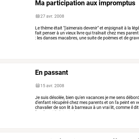
Ma participation aux impromptus
27 avr. 2008
Le
thème
était
"j'aimerais
devenir"
et
enjoignait
à
la
légè
fait
penser
à
un
vieux
livre
qui
traînait
chez
mes
parent
:
les
danses
macabres,
une
suite
de
poèmes
et
de
grav
au
impromptus,
un
…
En passant
15 avr. 2008
Je
suis
désolée,
bien
qu'en
vacances
je
me
sens
débord
d'enfant
récupéré
chez
mes
parents
et
on
l'a
peint
en
v
chavalier
de
son
lit
à
barreaux
à
un
vrai
lit,
comme
il
dit
l'après-midi,
j'ai
pris
du
…