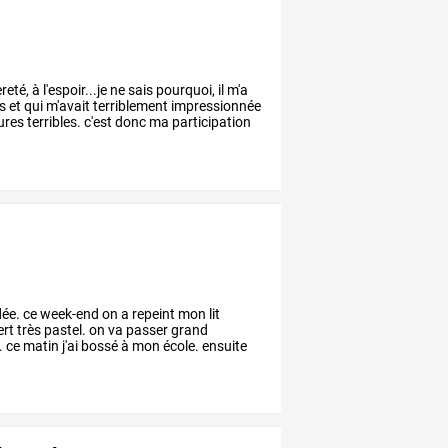
reté,
à
l'espoir...je
ne
sais
pourquoi,
il
m'a
s
et
qui
m'avait
terriblement
impressionnée
ures
terribles.
c'est
donc
ma
participation
ée.
ce
week-end
on
a
repeint
mon
lit
ert
très
pastel.
on
va
passer
grand
.
ce
matin
j'ai
bossé
à
mon
école.
ensuite