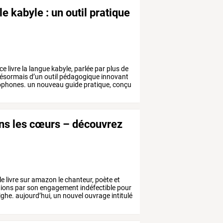
e kabyle : un outil pratique
ce
livre
la
langue
kabyle,
parlée
par
plus
de
ésormais
d’un
outil
pédagogique
innovant
ophones.
un
nouveau
guide
pratique,
conçu
ans les cœurs – découvrez
le
livre
sur
amazon
le
chanteur,
poète
et
ions
par
son
engagement
indéfectible
pour
ghe.
aujourd’hui,
un
nouvel
ouvrage
intitulé