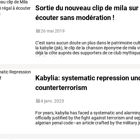
Sortie du nouveau clip de mila sur l
écouter sans modération !
26 mai 2019
C’est
sans
aucun
doute
un
plus
dans
le
patrimoine
cult
la
kabylie
(jsk),
le
clip
de
la
chanson
éponyme
de
mila
v
déjà
la
côte
auprès
des
supporters
de
ce
club
mythiqu
à
la
liberté
et
à
…
Kabylia: systematic repression und
counterterrorism
4 janv. 2025
For
years,
kabylia
has
faced
a
systematic
and
alarmin
officially
justified
by
the
fight
against
terrorism
and
sep
algerian
penal
code—an
article
crafted
by
the
military
j
regime
with
terrorism.
in
…