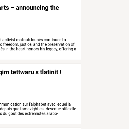
arts – announcing the
d
activist
matoub
lounès
continues
to
to
freedom,
justice,
and
the
preservation
of
nès
in
the
heart
honors
his
legacy,
offering
a
im tettwaru s tlatinit !
munication
sur
l'alphabet
avec
lequel
la
depuis
que
tamazight
est
devenue
officielle
s
du
goût
des
extrémistes
arabo-