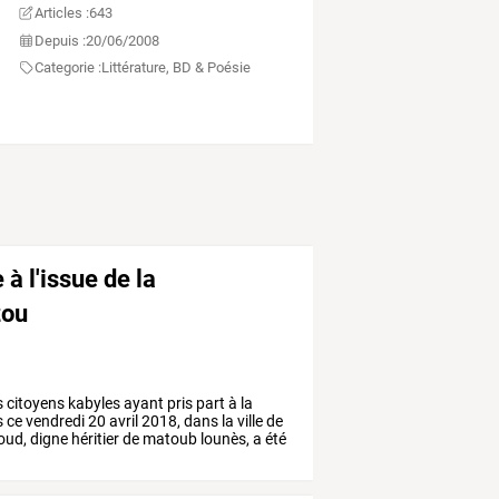
Articles :
643
Depuis :
20/06/2008
Categorie :
Littérature, BD & Poésie
à l'issue de la
zou
s
citoyens
kabyles
ayant
pris
part
à
la
s
ce
vendredi
20
avril
2018,
dans
la
ville
de
oud,
digne
héritier
de
matoub
lounès,
a
été