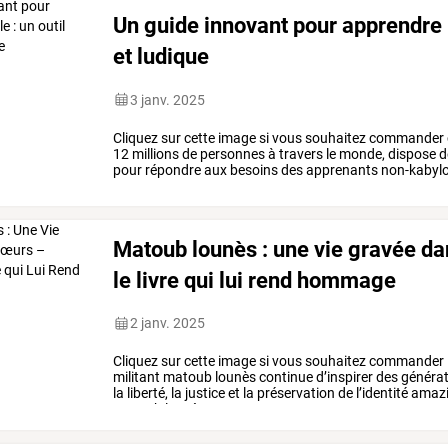
Un guide innovant pour apprendre l
et ludique
3 janv. 2025
Cliquez
sur
cette
image
si
vous
souhaitez
commander
12
millions
de
personnes
à
travers
le
monde,
dispose
d
pour
répondre
aux
besoins
des
apprenants
non-kabyl
pour
des
…
Matoub lounès : une vie gravée d
le livre qui lui rend hommage
2 janv. 2025
Cliquez
sur
cette
image
si
vous
souhaitez
commander
militant
matoub
lounès
continue
d’inspirer
des
générat
la
liberté,
la
justice
et
la
préservation
de
l’identité
amazi
matoub
lounès
…