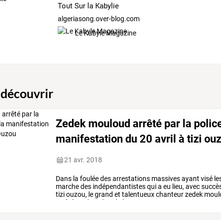
Tout Sur la Kabylie
algeriasong.over-blog.com
Le Kabyle Magazine
 découvrir
Zedek mouloud arrêté par la police 
manifestation du 20 avril à tizi ou
21 avr. 2018
Dans
la
foulée
des
arrestations
massives
ayant
visé
le
marche
des
indépendantistes
qui
a
eu
lieu,
avec
succè
tizi
ouzou,
le
grand
et
talentueux
chanteur
zedek
moul
arrêté
par
la
police
de
la
…