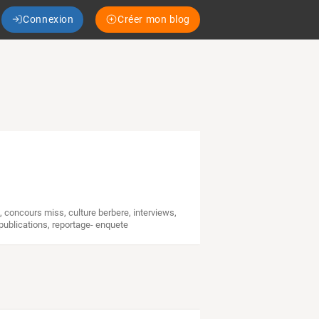
Connexion
Créer mon blog
s
,
concours miss
,
culture berbere
,
interviews
,
publications
,
reportage- enquete