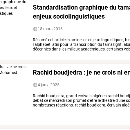
Standardisation graphique du tamaz
enjeux sociolinguistiques
18 mars 2018
Résumé
cet
article
examine
les
enjeux
linguistiques,
hi
l’alphabet
latin
pour
la
transcription
du
tamazight.
alo
décennies
dans
les
milieux
académiques,
certaines
voi
nous
démontrons
que
le
…
Rachid boudjedra : je ne crois ni 
4 janv. 2025
Rachid
boudjedra,
grand
écrivain
algérien
rachid
boudj
débat
ce
mercredi
soir
promet
d'être
le
théâtre
d'une
so
nombreuses
réactions.
rachid
boudjedra,
écrivain
algé
positions
…