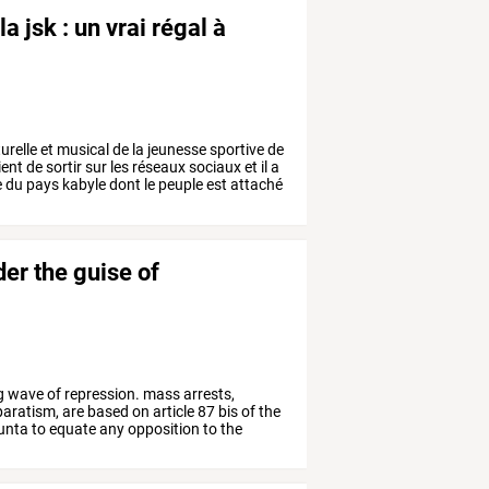
a jsk : un vrai régal à
urelle
et
musical
de
la
jeunesse
sportive
de
ient
de
sortir
sur
les
réseaux
sociaux
et
il
a
e
du
pays
kabyle
dont
le
peuple
est
attaché
er the guise of
g
wave
of
repression.
mass
arrests,
aratism,
are
based
on
article
87
bis
of
the
unta
to
equate
any
opposition
to
the