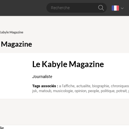
 Kabyle Magazine
e Magazine
Le Kabyle Magazine
Journaliste
Tags associés :
a l'affiche
,
actualite
,
biographie
,
chronique
jsk
,
matoub
,
musicologie
,
opinion
,
people
,
politique
,
potrait
,