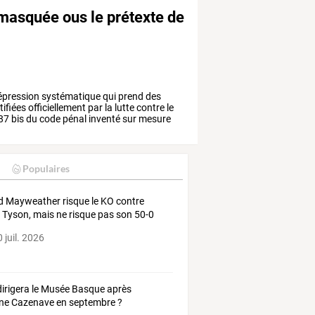
 masquée ous le prétexte de
épression
systématique
qui
prend
des
tifiées
officiellement
par
la
lutte
contre
le
87
bis
du
code
pénal
inventé
sur
mesure
Populaires
d Mayweather risque le KO contre
 Tyson, mais ne risque pas son 50-0
 juil. 2026
dirigera le Musée Basque après
ne Cazenave en septembre ?