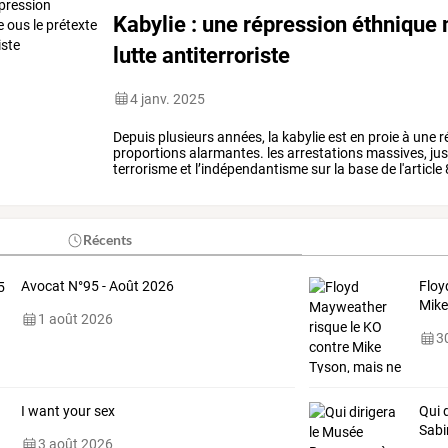
Kabylie : une répression éthnique
lutte antiterroriste
4 janv. 2025
Depuis
plusieurs
années,
la
kabylie
est
en
proie
à
une
r
proportions
alarmantes.
les
arrestations
massives,
jus
terrorisme
et
l’indépendantisme
sur
la
base
de
l'article
par
la
junte
militaire
…
Récents
Avocat N°95 - Août 2026
Floy
Mike
1 août 2026
30
I want your sex
Qui 
Sabi
3 août 2026