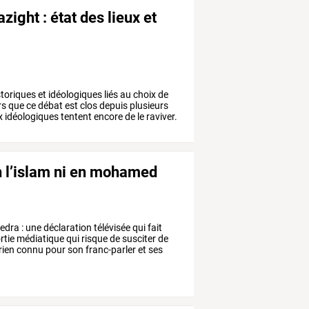
ight : état des lieux et
storiques
et
idéologiques
liés
au
choix
de
rs
que
ce
débat
est
clos
depuis
plusieurs
x
idéologiques
tentent
encore
de
le
raviver.
en l’islam ni en mohamed
edra
:
une
déclaration
télévisée
qui
fait
rtie
médiatique
qui
risque
de
susciter
de
rien
connu
pour
son
franc-parler
et
ses