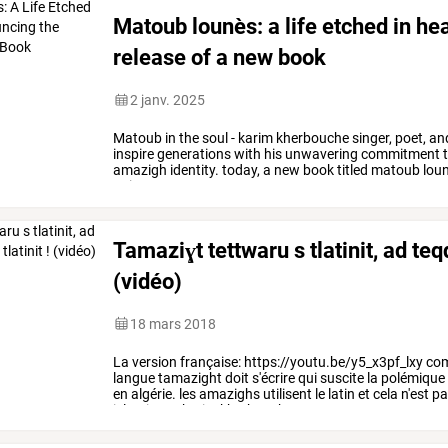
Matoub lounès: a life etched in he
release of a new book
2 janv. 2025
Matoub
in
the
soul
-
karim
kherbouche
singer,
poet,
an
inspire
generations
with
his
unwavering
commitment
amazigh
identity.
today,
a
new
book
titled
matoub
lou
unique
…
Tamaziɣt tettwaru s tlatinit, ad teqq
(vidéo)
18 mars 2018
La
version
française:
https://youtu.be/y5_x3pf_lxy
com
langue
tamazight
doit
s'écrire
qui
suscite
la
polémique
en
algérie.
les
amazighs
utilisent
le
latin
et
cela
n'est
pa
islamistes.
karim
kherbouche
…