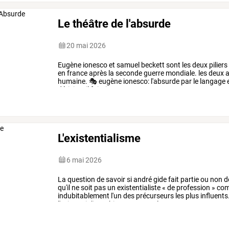
Le théâtre de l'absurde
20 mai 2026
Eugène
ionesco
et
samuel
beckett
sont
les
deux
piliers
en
france
après
la
seconde
guerre
mondiale.
les
deux
a
humaine.
🎭
eugène
ionesco:
l'absurde
par
le
langage
dérision;
il
fait
rire
pour
…
L'existentialisme
6 mai 2026
La
question
de
savoir
si
andré
gide
fait
partie
ou
non
d
qu'il
ne
soit
pas
un
existentialiste
«
de
profession
»
co
indubitablement
l'un
des
précurseurs
les
plus
influents
l'existentialisme
bien
avant
que
le
…