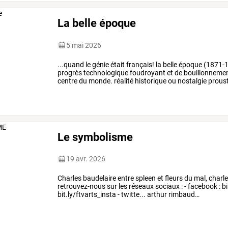
La belle époque
5 mai 2026
...quand
le
génie
était
français!
la
belle
époque
(1871-
progrès
technologique
foudroyant
et
de
bouillonneme
centre
du
monde.
réalité
historique
ou
nostalgie
prous
époque
est
un
peu
tout
cela.
…
Le symbolisme
19 avr. 2026
Charles
baudelaire
entre
spleen
et
fleurs
du
mal,
charl
retrouvez-nous
sur
les
réseaux
sociaux
:
-
facebook
:
bi
bit.ly/ftvarts_insta
-
twitte...
arthur
rimbaud
…