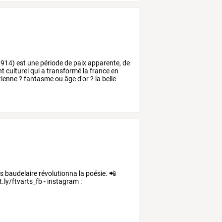
1914)
est
une
période
de
paix
apparente,
de
nt
culturel
qui
a
transformé
la
france
en
tienne
?
fantasme
ou
âge
d'or
?
la
belle
es
baudelaire
révolutionna
la
poésie.
📲
t.ly/ftvarts_fb
-
instagram
: