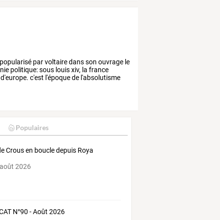
popularisé
par
voltaire
dans
son
ouvrage
le
nie
politique:
sous
louis
xiv,
la
france
d'europe.
c'est
l'époque
de
l'absolutisme
Populaires
de Crous en boucle depuis Roya
 août 2026
AT N°90 - Août 2026