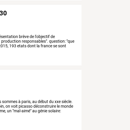
030
ésentation
brève
de
l'objectif
de
t
production
responsables".
question:
"que
015,
193
etats
dont
la
france
se
sont
s
sommes
à
paris,
au
début
du
xxe
siècle.
in,
on
voit
picasso
déconstruire
le
monde
me,
un
"mal-aimé"
au
génie
solaire: