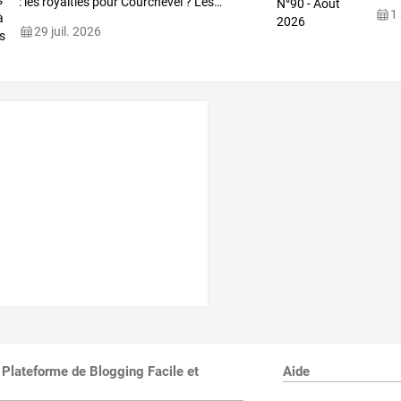
:
les
royalties
pour
Courchevel
?
Les
…
1
29 juil. 2026
 Plateforme de Blogging Facile et
Aide