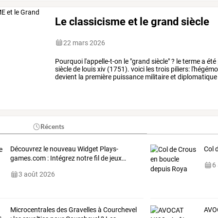
Le classicisme et le grand siècle
22 mars 2026
Pourquoi
l'appelle-t-on
le
"grand
siècle"
?
le
terme
a
été
siècle
de
louis
xiv
(1751).
voici
les
trois
piliers:
l'hégémo
devient
la
première
puissance
militaire
et
diplomatique
("l'état,
c'est
…
Récents
Découvrez
le
nouveau
Widget
Plays-
Col 
games.com
:
Intégrez
notre
fil
de
jeux
…
6
3 août 2026
Microcentrales
des
Gravelles
à
Courchevel
AVOC