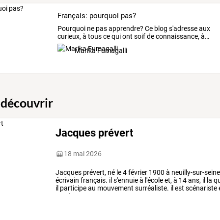
Français: pourquoi pas?
Pourquoi
ne
pas
apprendre?
Ce
blog
s'adresse
aux
curieux,
à
tous
ce
qui
ont
soif
de
connaissance,
à
…
Marika Fumagalli
 découvrir
Jacques prévert
18 mai 2026
Jacques
prévert,
né
le
4
février
1900
à
neuilly-sur-sein
écrivain
français.
il
s'ennuie
à
l'école
et,
à
14
ans,
il
la
qu
il
participe
au
mouvement
surréaliste.
il
est
scénariste
années
…