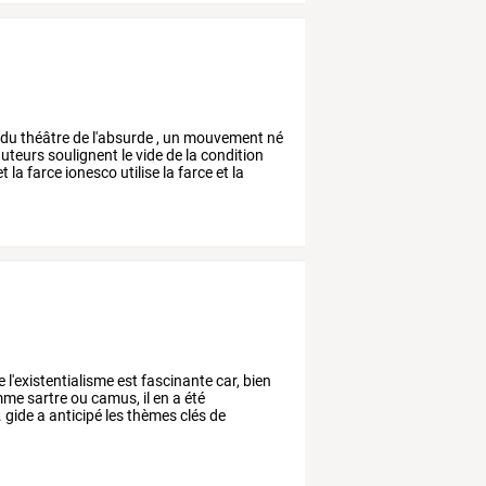
du
théâtre
de
l'absurde
,
un
mouvement
né
uteurs
soulignent
le
vide
de
la
condition
et
la
farce
ionesco
utilise
la
farce
et
la
e
l'existentialisme
est
fascinante
car,
bien
mme
sartre
ou
camus,
il
en
a
été
.
gide
a
anticipé
les
thèmes
clés
de