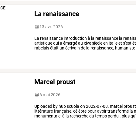
La renaissance
13 avr. 2026
La
renaissance
introduction
à
la
renaissance
la
renais
artistique
qui
a
émergé
au
xive
siècle
en
italie
et
s'est
é
rabelais
était
un
écrivain
de
la
renaissance,
humaniste
comme
gargantua
et
pantagruel
,
qui
…
Marcel proust
6 mai 2026
Uploaded
by
hub
scuola
on
2022-07-08.
marcel
prous
littérature
française,
célèbre
pour
avoir
transformé
la
m
monumentale:
à
la
recherche
du
temps
perdu
.
plus
qu
profonde
de
la
psychologie
…