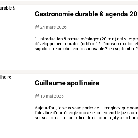
Gastronomie durable & agenda 2
24 mars 2026
1.
introduction
&
remue-méninges
(20
min)
activité:
pr
développement
durable
(odd)
n°12
:
"consommation
e
signifie
être
un
chef
éco-responsable
?"
en
septembre
2
engagés
ensemble
à
atteindre
17
…
Guillaume apollinaire
13 mai 2026
Aujourd'hui,
je
veux
vous
parler
de...
imaginez
que
nou
l’air
vibre
d’une
énergie
nouvelle.
on
entend
le
jazz
au
lo
sur
ses
toiles...
et
au
milieu
de
ce
tumulte,
il
y
a
un
hom
guillaume
…