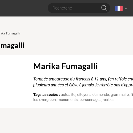
rika Fumagalli
magalli
Marika Fumagalli
Tombée amoureuse du français à 11 ans, j'en raffole en
plusieurs années et élève à jamais, je n'arrête pas d'app
Tags associés :
actualite
,
citoyens du monde
,
grammaire
,
l
les evergreen
,
monuments
,
personnages
,
verbes