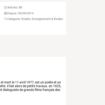
Articles :
88
Depuis :
09/09/2014
Categorie :
Emploi, Enseignement & Etudes
e
et
mort
le
11
avril
1977,
est
un
poète
et
un
itte.
il
fait
alors
de
petits
travaux.
en
1925,
et
dialoguiste
de
grands
films
français
des