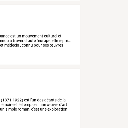
sance
est
un
mouvement
culturel
et
tendu
à
travers
toute
l'europe.
elle
repré...
et
médecin
,
connu
pour
ses
œuvres
t
(1871-1922)
est
l'un
des
géants
de
la
émoire
et
le
temps
en
une
œuvre
d'art
'un
simple
roman,
c'est
une
exploration