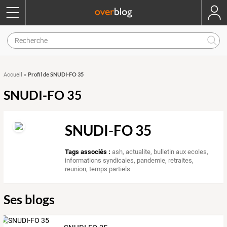
Profil de SNUDI-FO 35
Accueil
»
SNUDI-FO 35
SNUDI-FO 35
Tags associés :
ash
,
actualite
,
bulletin aux ecoles
,
informations syndicales
,
pandemie
,
retraites
,
reunion
,
temps partiels
Ses blogs