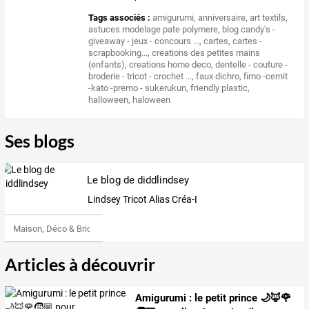
Tags associés :
amigurumi
,
anniversaire
,
art textils
,
astuces modelage pate polymere
,
blog candy's -
giveaway - jeux - concours ...
,
cartes
,
cartes -
scrapbooking...
,
creations des petites mains
(enfants)
,
creations home deco
,
dentelle - couture -
broderie - tricot - crochet ...
,
faux dichro
,
fimo -cernit
-kato -premo - sukerukun
,
friendly plastic
,
halloween
,
haloween
Ses blogs
Le blog de diddlindsey
Lindsey Tricot Alias Créa-Diddlindsey
Maison, Déco & Bricolage
Articles à découvrir
Amigurumi
:
le
petit
prince
🌙🦊🌹