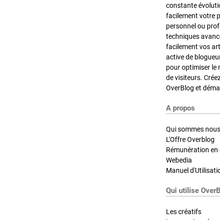
constante évoluti
facilement votre 
personnel ou pro
techniques avancé
facilement vos ar
active de blogueu
pour optimiser le 
de visiteurs. Crée
OverBlog et démar
A propos
Qui sommes nous
L'Offre Overblog
Rémunération en d
Webedia
Manuel d'Utilisati
Qui utilise Over
Les créatifs