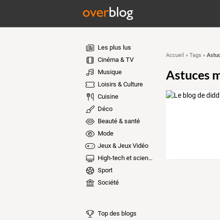
Les plus lus
Astuc
Accueil
»
Tags
»
Cinéma & TV
Astuces m
Musique
Loisirs & Culture
Cuisine
Déco
Beauté & santé
Mode
Jeux & Jeux Vidéo
High-tech et sciences
Sport
Société
Top des blogs