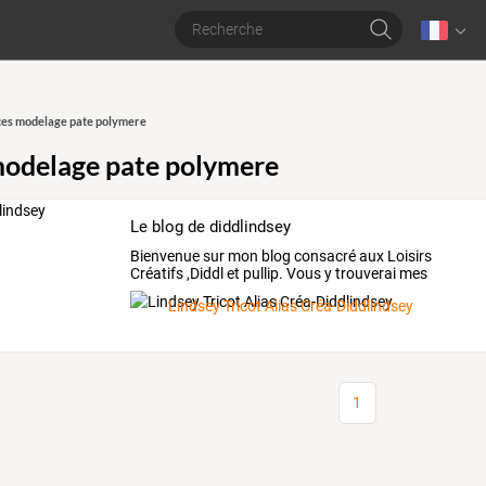
es modelage pate polymere
odelage pate polymere
Le blog de diddlindsey
Bienvenue
sur
mon
blog
consacré
aux
Loisirs
Créatifs
,Diddl
et
pullip.
Vous
y
trouverai
mes
créations
,
…
Lindsey Tricot Alias Créa-Diddlindsey
1