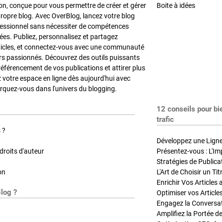
on, conçue pour vous permettre de créer et gérer
Boite à idées
propre blog. Avec OverBlog, lancez votre blog
fessionnel sans nécessiter de compétences
es. Publiez, personnalisez et partagez
ticles, et connectez-vous avec une communauté
rs passionnés. Découvrez des outils puissants
référencement de vos publications et attirer plus
z votre espace en ligne dès aujourd'hui avec
quez-vous dans l'univers du blogging.
12 conseils pour bi
trafic
 ?
Développez une Ligne 
roits d'auteur
Présentez-vous : L'Im
on
L'Art de Choisir un Ti
Blog ?
Optimiser vos Article
Engagez la Conversati
Amplifiez la Portée de