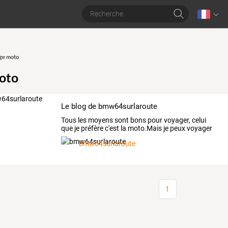
ge moto
oto
Le blog de bmw64surlaroute
Tous
les
moyens
sont
bons
pour
voyager,
celui
que
je
préfère
c'est
la
moto.Mais
je
peux
voyager
à
vélo,
à
…
bmw64surlaroute
1