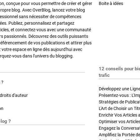
on, conçue pour vous permettre de créer et gérer
Boite à idées
propre blog. Avec OverBlog, lancez votre blog
fessionnel sans nécessiter de compétences
es. Publiez, personnalisez et partagez
ticles, et connectez-vous avec une communauté
rs passionnés. Découvrez des outils puissants
référencement de vos publications et attirer plus
z votre espace en ligne dès aujourd'hui avec
quez-vous dans l'univers du blogging.
12 conseils pour bi
trafic
 ?
Développez une Ligne 
roits d'auteur
Présentez-vous : L'Im
on
L'Art de Choisir un Ti
Blog ?
Optimiser vos Article
Engagez la Conversati
Amplifiez la Portée de