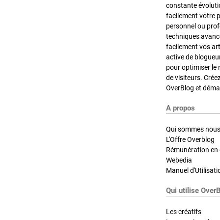
constante évoluti
facilement votre 
personnel ou pro
techniques avancé
facilement vos ar
active de blogueu
pour optimiser le 
de visiteurs. Crée
OverBlog et démar
A propos
Qui sommes nous
L'Offre Overblog
Rémunération en d
Webedia
Manuel d'Utilisati
Qui utilise Over
Les créatifs