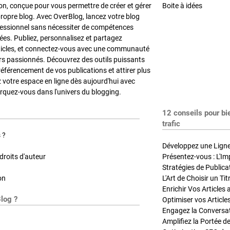
on, conçue pour vous permettre de créer et gérer
Boite à idées
propre blog. Avec OverBlog, lancez votre blog
fessionnel sans nécessiter de compétences
es. Publiez, personnalisez et partagez
ticles, et connectez-vous avec une communauté
rs passionnés. Découvrez des outils puissants
référencement de vos publications et attirer plus
z votre espace en ligne dès aujourd'hui avec
quez-vous dans l'univers du blogging.
12 conseils pour bi
trafic
 ?
Développez une Ligne 
roits d'auteur
Présentez-vous : L'Im
on
L'Art de Choisir un Ti
Blog ?
Optimiser vos Article
Engagez la Conversati
Amplifiez la Portée de