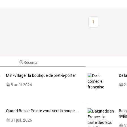
1
Récents
Mini-village : la boutique de prêt-à-porter
De l
8 août 2026
2
Quand Basse-Pointe vous sert la soupe...
Bai
riviè
31 juil. 2026
cyan
31