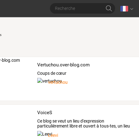
s
Vertuchou.over-blog.com
Coups de cœur
vertuchou
VoiceS
Ce
blog
se
veut
un
lieu
d'expression
particulièrement
libre
et
ouvert
à
tous-tes,
un
lieu
de
dialogue
…
Leevi