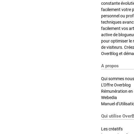
constante évoluti
facilement votre 
personnel ou pro
techniques avancé
facilement vos ar
active de blogueu
pour optimiser le 
de visiteurs. Crée
OverBlog et démar
A propos
Qui sommes nous
L'Offre Overblog
Rémunération en d
Webedia
Manuel d'Utilisati
Qui utilise Over
Les créatifs