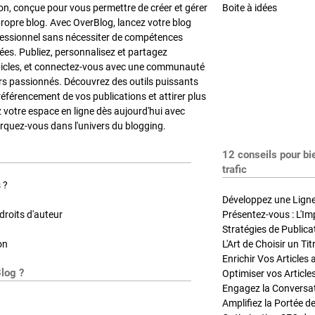
on, conçue pour vous permettre de créer et gérer
Boite à idées
propre blog. Avec OverBlog, lancez votre blog
fessionnel sans nécessiter de compétences
es. Publiez, personnalisez et partagez
ticles, et connectez-vous avec une communauté
rs passionnés. Découvrez des outils puissants
référencement de vos publications et attirer plus
z votre espace en ligne dès aujourd'hui avec
quez-vous dans l'univers du blogging.
12 conseils pour bi
trafic
 ?
Développez une Ligne 
roits d'auteur
Présentez-vous : L'Im
on
L'Art de Choisir un Ti
Blog ?
Optimiser vos Article
Engagez la Conversati
Amplifiez la Portée de