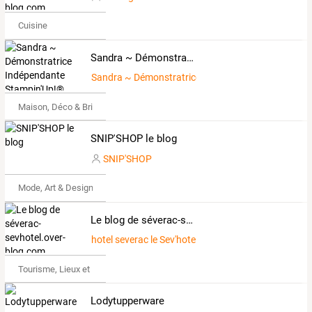
Cuisine
Sandra ~ Démonstratrice Indépendante Stampin'Up!®
Sandra ~ Démonstratrice Stampin'Up!®
Maison, Déco & Bricolage
SNIP'SHOP le blog
SNIP'SHOP
Mode, Art & Design
Le blog de séverac-sevhotel.over-blog.com
hotel severac le Sev'hotel
Tourisme, Lieux et Événements
Lodytupperware