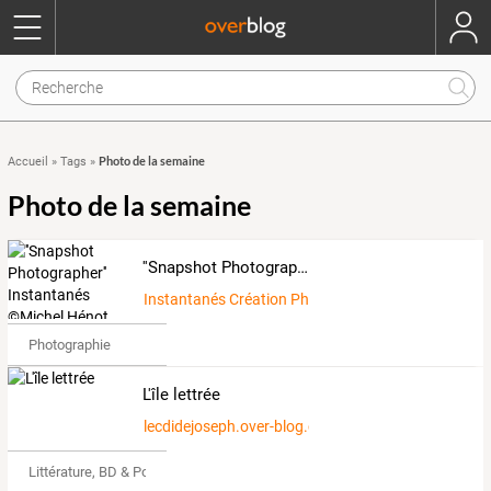
Photo de la semaine
Accueil
»
Tags
»
Photo de la semaine
''Snapshot Photographer'' Instantanés ©Michel Hénot 86 F
Instantanés Création Photographique
Photographie
L'île lettrée
lecdidejoseph.over-blog.com
Littérature, BD & Poésie