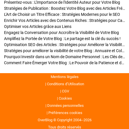
Présentez-vous : L'Importance de l'Identité Auteur pour Votre Blog
Stratégies de Publication : Boostez Votre Blog avec des Articles Fréquents et Exclusifs
L'Art de Choisir un Titre Efficace : Stratégies Modernes pour le SEO
Enrichir Vos Articles avec des Contenus Riches : Stratégies pour Captiver et Optimiser
Optimiser vos Articles grâce aux Liens
Engagez la Conversation pour Accroître la Visibilité de Votre Blog
Amplifiez la Portée de Votre Blog : Le partage est la clé du succès !
Optimisation SEO des Articles : Stratégies pour Améliorer la Visibilité de Votre Blog
Stratégies pour améliorer la visibilité de votre Blog : Annuaire et Collaborations
Pourquoi Investir dans un Nom de Domaine Personnel : Les Clés de la Réussite de Votre Blog
Comment Faire Émerger Votre Blog : Le Pouvoir de la Patience et de la Persévérance
Mentions légales
Conditions d’Utilisation
CGV
Cookies
Données personnelles
Préférences cookies
OverBlog © Copyright 2004--2026
Tous droits réservés