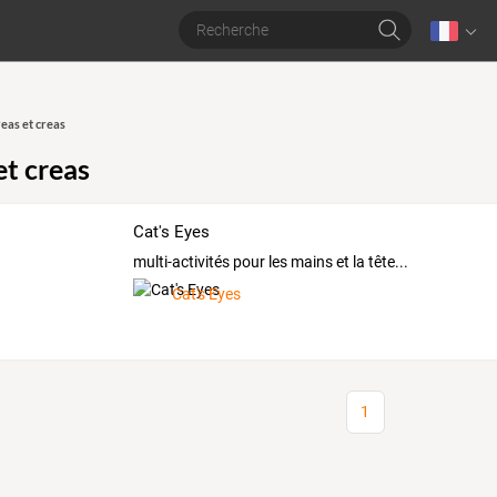
eas et creas
et creas
Cat's Eyes
multi-activités pour les mains et la tête...
Cat's Eyes
1