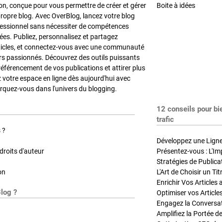
on, conçue pour vous permettre de créer et gérer
Boite à idées
propre blog. Avec OverBlog, lancez votre blog
fessionnel sans nécessiter de compétences
es. Publiez, personnalisez et partagez
ticles, et connectez-vous avec une communauté
rs passionnés. Découvrez des outils puissants
référencement de vos publications et attirer plus
z votre espace en ligne dès aujourd'hui avec
quez-vous dans l'univers du blogging.
12 conseils pour bi
trafic
 ?
Développez une Ligne 
roits d'auteur
Présentez-vous : L'Im
on
L'Art de Choisir un Ti
Blog ?
Optimiser vos Article
Engagez la Conversati
Amplifiez la Portée de