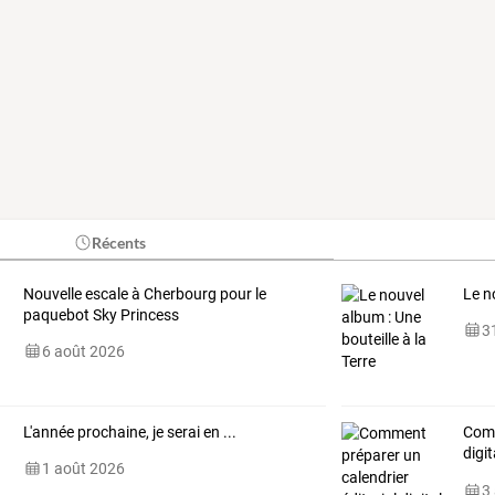
Récents
Nouvelle escale à Cherbourg pour le
Le n
paquebot Sky Princess
31
6 août 2026
L'année prochaine, je serai en ...
Comm
digi
1 août 2026
?
3