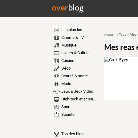
Les plus lus
Mes r
Accueil
»
Tags
»
Cinéma & TV
Mes reas 
Musique
Loisirs & Culture
Cuisine
Déco
Beauté & santé
Mode
Jeux & Jeux Vidéo
High-tech et sciences
Sport
Société
Top des blogs