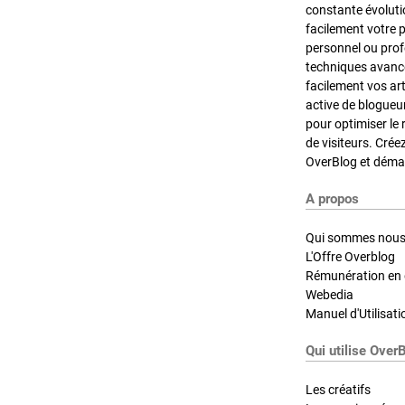
constante évoluti
facilement votre 
personnel ou pro
techniques avancé
facilement vos ar
active de blogueu
pour optimiser le 
de visiteurs. Crée
OverBlog et démar
A propos
Qui sommes nous
L'Offre Overblog
Rémunération en d
Webedia
Manuel d'Utilisati
Qui utilise Over
Les créatifs