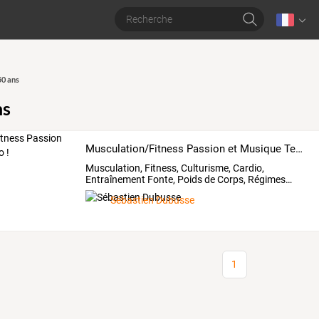
0 ans
ns
Musculation/Fitness Passion et Musique Techno !
Musculation,
Fitness,
Culturisme,
Cardio,
Entraînement
Fonte,
Poids
de
Corps,
Régimes
…
Sébastien Dubusse
1