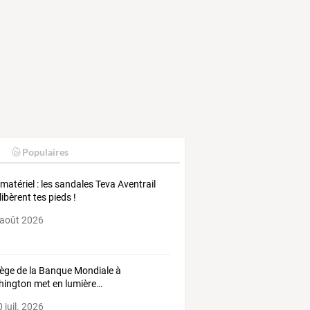
Populaires
 matériel : les sandales Teva Aventrail
libèrent tes pieds !
 août 2026
iège
de
la
Banque
Mondiale
à
hington
met
en
lumière
…
 juil. 2026