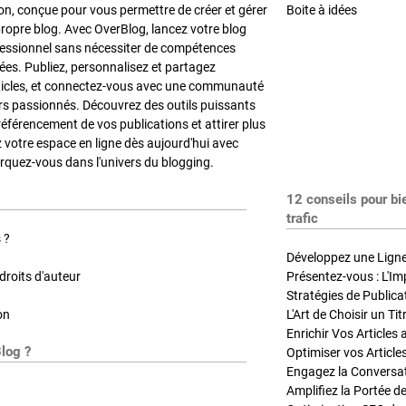
on, conçue pour vous permettre de créer et gérer
Boite à idées
propre blog. Avec OverBlog, lancez votre blog
fessionnel sans nécessiter de compétences
es. Publiez, personnalisez et partagez
ticles, et connectez-vous avec une communauté
rs passionnés. Découvrez des outils puissants
référencement de vos publications et attirer plus
z votre espace en ligne dès aujourd'hui avec
quez-vous dans l'univers du blogging.
12 conseils pour bi
trafic
 ?
Développez une Ligne 
roits d'auteur
Présentez-vous : L'Im
on
L'Art de Choisir un Ti
Blog ?
Optimiser vos Article
Engagez la Conversati
Amplifiez la Portée de