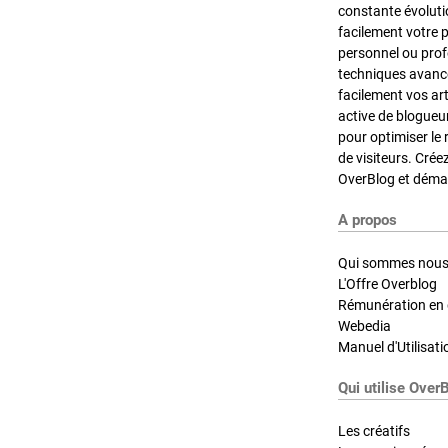
constante évoluti
facilement votre 
personnel ou pro
techniques avancé
facilement vos ar
active de blogueu
pour optimiser le 
de visiteurs. Crée
OverBlog et démar
A propos
Qui sommes nous
L'Offre Overblog
Rémunération en d
Webedia
Manuel d'Utilisati
Qui utilise Over
Les créatifs