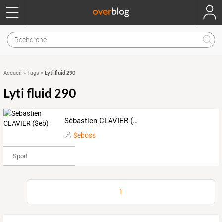
Lyti fluid 290
Accueil
»
Tags
»
Lyti fluid 290
Sébastien CLAVIER ($eb)
$eboss
Sport
1