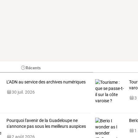
Récents
L’ADN au service des archives numériques
Tour
varo
30 juil. 2026
3
Pourquoi
l'avenir
de
la
Guadeloupe
ne
Beri
s'annonce
pas
sous
les
meilleurs
auspices
1
?
…
2 août 2026