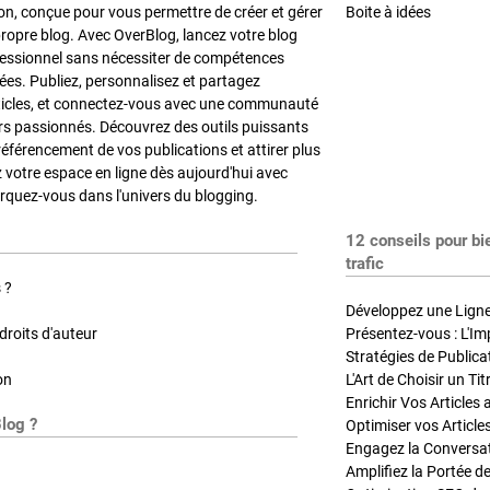
on, conçue pour vous permettre de créer et gérer
Boite à idées
propre blog. Avec OverBlog, lancez votre blog
fessionnel sans nécessiter de compétences
es. Publiez, personnalisez et partagez
ticles, et connectez-vous avec une communauté
rs passionnés. Découvrez des outils puissants
référencement de vos publications et attirer plus
z votre espace en ligne dès aujourd'hui avec
quez-vous dans l'univers du blogging.
12 conseils pour bi
trafic
 ?
Développez une Ligne 
roits d'auteur
Présentez-vous : L'Im
on
L'Art de Choisir un Ti
Blog ?
Optimiser vos Article
Engagez la Conversati
Amplifiez la Portée de