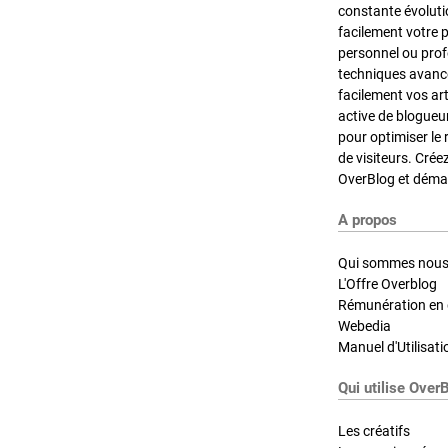
constante évoluti
facilement votre 
personnel ou pro
techniques avancé
facilement vos ar
active de blogueu
pour optimiser le 
de visiteurs. Crée
OverBlog et démar
A propos
Qui sommes nous
L'Offre Overblog
Rémunération en d
Webedia
Manuel d'Utilisati
Qui utilise Over
Les créatifs