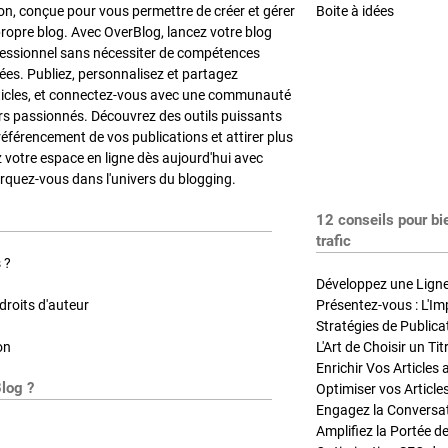
on, conçue pour vous permettre de créer et gérer
Boite à idées
propre blog. Avec OverBlog, lancez votre blog
fessionnel sans nécessiter de compétences
es. Publiez, personnalisez et partagez
ticles, et connectez-vous avec une communauté
rs passionnés. Découvrez des outils puissants
référencement de vos publications et attirer plus
z votre espace en ligne dès aujourd'hui avec
quez-vous dans l'univers du blogging.
12 conseils pour bi
trafic
 ?
Développez une Ligne 
roits d'auteur
Présentez-vous : L'Im
on
L'Art de Choisir un Ti
Blog ?
Optimiser vos Article
Engagez la Conversati
Amplifiez la Portée de