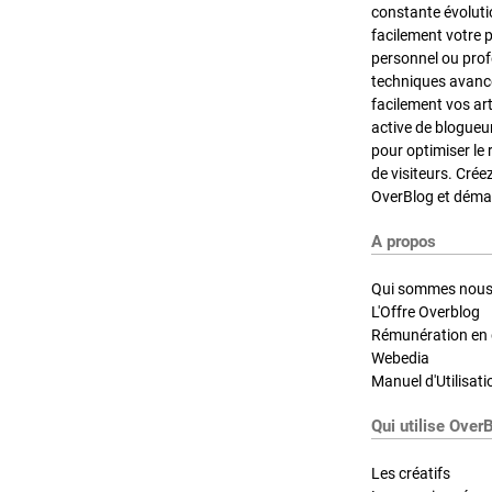
constante évoluti
facilement votre 
personnel ou pro
techniques avancé
facilement vos ar
active de blogueu
pour optimiser le 
de visiteurs. Crée
OverBlog et démar
A propos
Qui sommes nous
L'Offre Overblog
Rémunération en d
Webedia
Manuel d'Utilisati
Qui utilise Over
Les créatifs