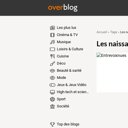
Les plus lus
Les n
Accueil
»
Tags
»
Cinéma & TV
Les naiss
Musique
Loisirs & Culture
Cuisine
Déco
Beauté & santé
Mode
Jeux & Jeux Vidéo
High-tech et sciences
Sport
Société
Top des blogs