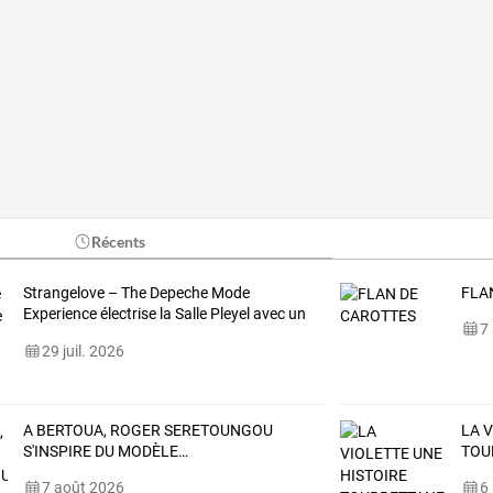
Récents
Strangelove
–
The
Depeche
Mode
FLA
Experience
électrise
la
Salle
Pleyel
avec
un
7
show
fidèle
…
29 juil. 2026
A
BERTOUA,
ROGER
SERETOUNGOU
LA 
S'INSPIRE
DU
MODÈLE
…
TOU
7 août 2026
6