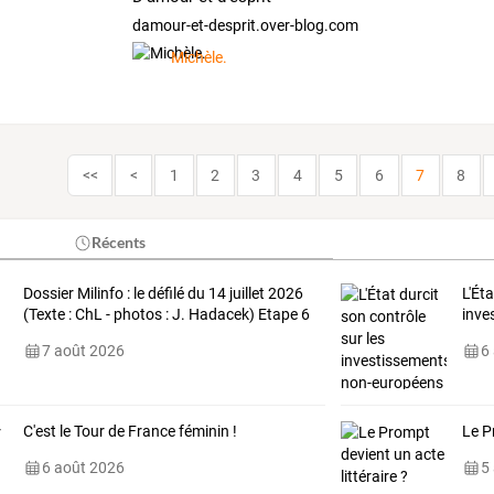
damour-et-desprit.over-blog.com
Michèle.
<<
<
1
2
3
4
5
6
7
8
Récents
Dossier Milinfo : le défilé du 14 juillet 2026
L'Éta
(Texte : ChL - photos : J. Hadacek) Etape 6
inve
7 août 2026
6
C'est le Tour de France féminin !
Le P
6 août 2026
5