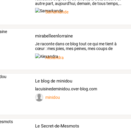
autre
part,
aujourd'hui,
demain,
de
tous
temps,
…
Samarkande
mirabelleenlorraine
Je
raconte
dans
ce
blog
tout
ce
qui
me
tient
à
cœur
:
mes
joies,
mes
peines,
mes
coups
de
gueule,
ma
…
Alexandra
Le blog de minidou
lacuisinedeminidou.over-blog.com
minidou
Le Secret-de-Mesmots