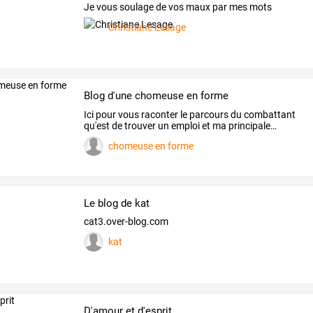
Je vous soulage de vos maux par mes mots
Christiane Lesage
Blog d'une chomeuse en forme
Ici
pour
vous
raconter
le
parcours
du
combattant
qu'est
de
trouver
un
emploi
et
ma
principale
…
chomeuse en forme
Le blog de kat
cat3.over-blog.com
kat
D'amour et d'esprit