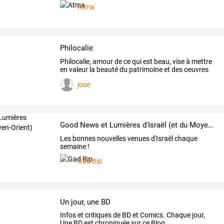
Atma
Philocalie
Philocalie,
amour
de
ce
qui
est
beau,
vise
à
mettre
en
valeur
la
beauté
du
patrimoine
et
des
oeuvres
de
…
jose
Good News et Lumières d'Israël (et du Moyen-Orient)
Les bonnes nouvelles venues d'Israël chaque
semaine !
Gad Bip
Un jour, une BD
Infos et critiques de BD et Comics. Chaque jour,
Une BD est chroniquée sur ce Blog.