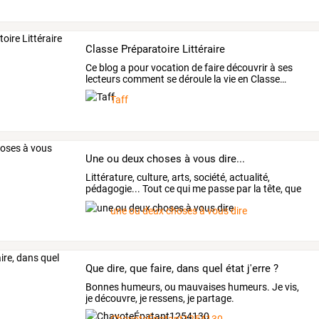
Classe Préparatoire Littéraire
Ce
blog
a
pour
vocation
de
faire
découvrir
à
ses
lecteurs
comment
se
déroule
la
vie
en
Classe
…
Taff
Une ou deux choses à vous dire...
Littérature,
culture,
arts,
société,
actualité,
pédagogie...
Tout
ce
qui
me
passe
par
la
tête,
que
je
…
une ou deux choses à vous dire
Que dire, que faire, dans quel état j'erre ?
Bonnes humeurs, ou mauvaises humeurs. Je vis,
je découvre, je ressens, je partage.