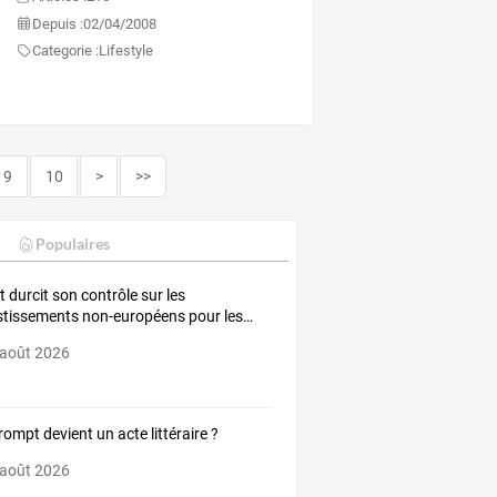
Depuis :
02/04/2008
Categorie :
Lifestyle
9
10
>
>>
Populaires
t
durcit
son
contrôle
sur
les
stissements
non-européens
pour
les
…
 août 2026
rompt devient un acte littéraire ?
 août 2026