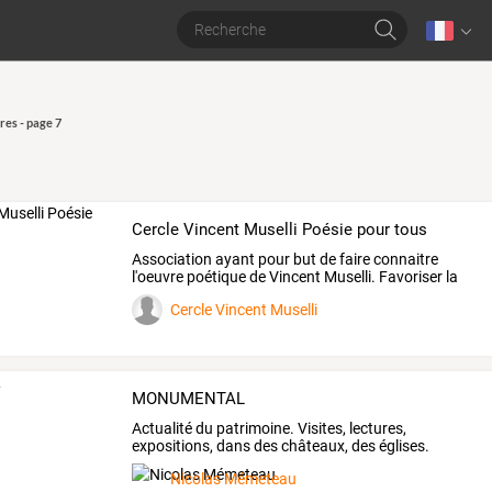
res - page 7
Cercle Vincent Muselli Poésie pour tous
Association
ayant
pour
but
de
faire
connaitre
l'oeuvre
poétique
de
Vincent
Muselli.
Favoriser
la
pratique
…
Cercle Vincent Muselli
MONUMENTAL
Actualité
du
patrimoine.
Visites,
lectures,
expositions,
dans
des
châteaux,
des
églises.
Notre
passion
du
…
Nicolas Mémeteau