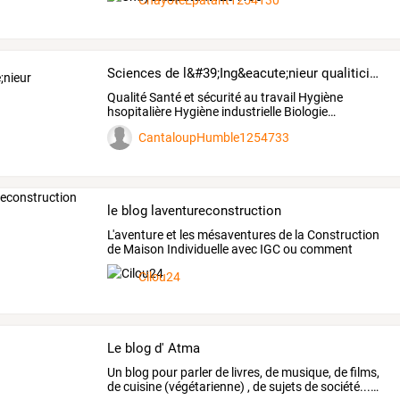
ChayoteÉpatant1254130
Sciences de l&#39;Ing&eacute;nieur qualiticien
Qualité
Santé
et
sécurité
au
travail
Hygiène
hsopitalière
Hygiène
industrielle
Biologie
…
CantaloupHumble1254733
le blog laventureconstruction
L'aventure
et
les
mésaventures
de
la
Construction
de
Maison
Individuelle
avec
IGC
ou
comment
faire
…
Cilou24
Le blog d' Atma
Un
blog
pour
parler
de
livres,
de
musique,
de
films,
de
cuisine
(végétarienne)
,
de
sujets
de
société...
…