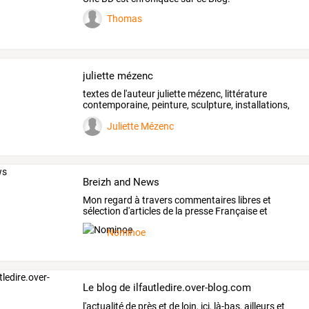
Thomas
juliette mézenc
textes
de
l'auteur
juliette
mézenc,
littérature
contemporaine,
peinture,
sculpture,
installations,
…
Juliette Mézenc
Breizh and News
Mon
regard
à
travers
commentaires
libres
et
sélection
d'articles
de
la
presse
Française
et
internationale
…
Nominoe
Le blog de ilfautledire.over-blog.com
l'actualité
de
près
et
de
loin,
ici,
là-bas,
ailleurs
et