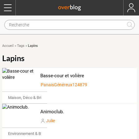
Lapins
Accueil
»
Tags
»
Lapins
Basse-cour et volière
PanaisGénéreux1248797
Maison, Déco & Bricolage
Animoclub.
Julie
Environnement & Bio