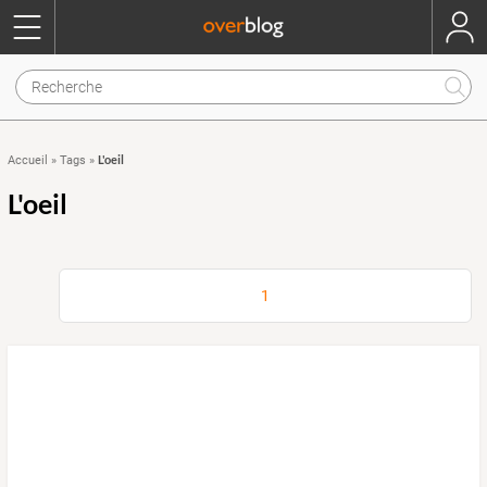
L'oeil
Accueil
»
Tags
»
L'oeil
1