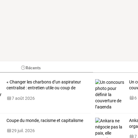
Récents
«
Changer
les
charbons
d’un
aspirateur
Un c
centralisé
:
entretien
utile
ou
coup
de
couv
poker
…
6
7 août 2026
Coupe du monde, racisme et capitalisme
Anka
orga
29 juil. 2026
7