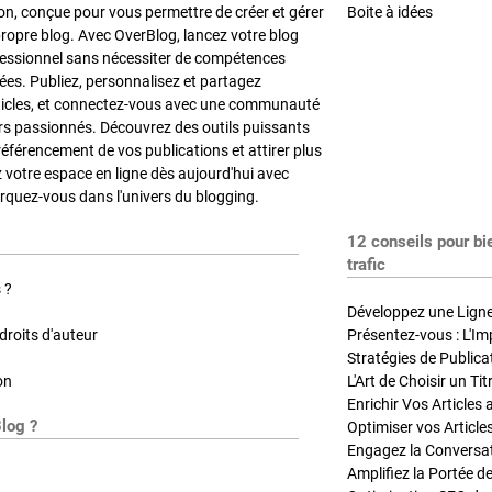
on, conçue pour vous permettre de créer et gérer
Boite à idées
propre blog. Avec OverBlog, lancez votre blog
fessionnel sans nécessiter de compétences
es. Publiez, personnalisez et partagez
ticles, et connectez-vous avec une communauté
rs passionnés. Découvrez des outils puissants
référencement de vos publications et attirer plus
z votre espace en ligne dès aujourd'hui avec
quez-vous dans l'univers du blogging.
12 conseils pour bi
trafic
 ?
Développez une Ligne 
roits d'auteur
Présentez-vous : L'Im
on
L'Art de Choisir un Ti
Blog ?
Optimiser vos Article
Engagez la Conversati
Amplifiez la Portée de