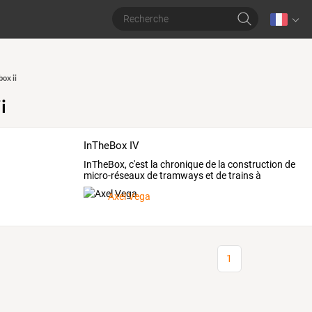
box ii
i
InTheBox IV
InTheBox,
c'est
la
chronique
de
la
construction
de
micro-réseaux
de
tramways
et
de
trains
à
l'échelle
…
Axel Vega
1