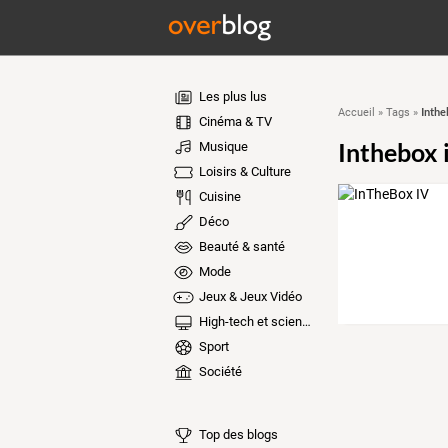
Les plus lus
Inthe
Accueil
»
Tags
»
Cinéma & TV
Inthebox i
Musique
Loisirs & Culture
Cuisine
Déco
Beauté & santé
Mode
Jeux & Jeux Vidéo
High-tech et sciences
Sport
Société
Top des blogs