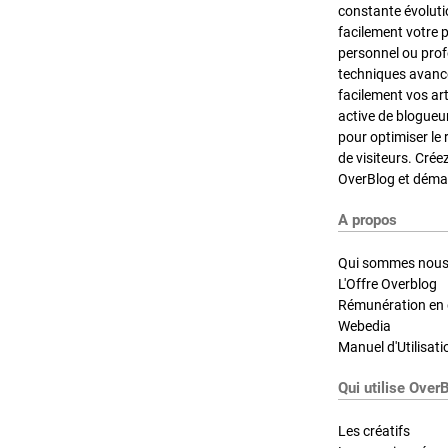
constante évoluti
facilement votre 
personnel ou pro
techniques avancé
facilement vos ar
active de blogueu
pour optimiser le 
de visiteurs. Crée
OverBlog et démar
A propos
Qui sommes nous
L'Offre Overblog
Rémunération en d
Webedia
Manuel d'Utilisati
Qui utilise Over
Les créatifs