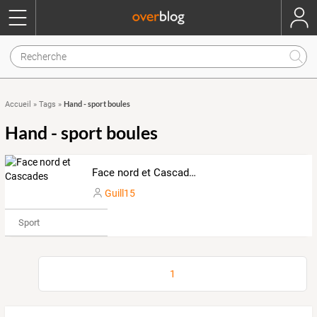
Hand - sport boules
Accueil
»
Tags
»
Hand - sport boules
Face nord et Cascades
Guill15
Sport
1