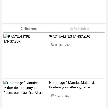
Récents
Populaires
💖ACTUAL'ITES TANG'AZUR
31 juil. 2026
Hommage
à
Maurice
Malter,
de
Fontenay-aux-Roses,
par
le
général
…
1 août 2026