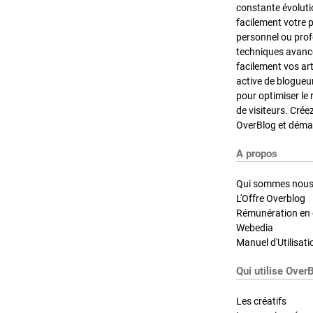
constante évoluti
facilement votre 
personnel ou pro
techniques avancé
facilement vos ar
active de blogueu
pour optimiser le 
de visiteurs. Crée
OverBlog et démar
A propos
Qui sommes nous
L'Offre Overblog
Rémunération en d
Webedia
Manuel d'Utilisati
Qui utilise Over
Les créatifs