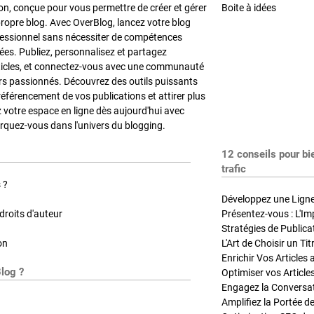
on, conçue pour vous permettre de créer et gérer
Boite à idées
propre blog. Avec OverBlog, lancez votre blog
fessionnel sans nécessiter de compétences
es. Publiez, personnalisez et partagez
ticles, et connectez-vous avec une communauté
rs passionnés. Découvrez des outils puissants
référencement de vos publications et attirer plus
z votre espace en ligne dès aujourd'hui avec
quez-vous dans l'univers du blogging.
12 conseils pour bi
trafic
 ?
Développez une Ligne 
roits d'auteur
Présentez-vous : L'Im
on
L'Art de Choisir un Ti
Blog ?
Optimiser vos Article
Engagez la Conversati
Amplifiez la Portée de