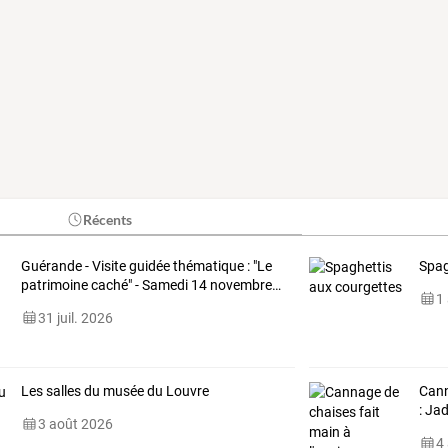
Récents
Guérande
-
Visite
guidée
thématique
:
"Le
Spag
patrimoine
caché"
-
Samedi
14
novembre
…
1
31 juil. 2026
Les salles du musée du Louvre
Cann
: Jad
3 août 2026
4