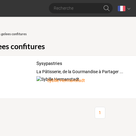
s gelees confitures
ees confitures
Sysypastries
La Pâtisserie, de la Gourmandise à Partager ...
Sybille Hermanstadt
1