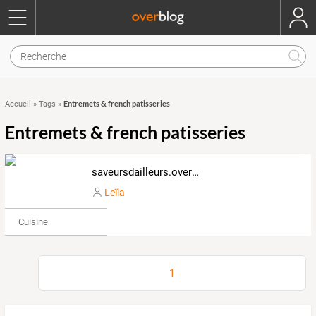
Entremets & french patisseries
Accueil
»
Tags
»
Entremets & french patisseries
saveursdailleurs.over-blog.com
Leïla
Cuisine
1