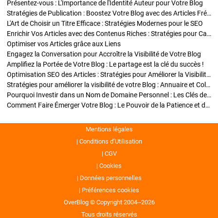
Présentez-vous : L'Importance de l'Identité Auteur pour Votre Blog
Stratégies de Publication : Boostez Votre Blog avec des Articles Fréquents et Exclusifs
L'Art de Choisir un Titre Efficace : Stratégies Modernes pour le SEO
Enrichir Vos Articles avec des Contenus Riches : Stratégies pour Captiver et Optimiser
Optimiser vos Articles grâce aux Liens
Engagez la Conversation pour Accroître la Visibilité de Votre Blog
Amplifiez la Portée de Votre Blog : Le partage est la clé du succès !
Optimisation SEO des Articles : Stratégies pour Améliorer la Visibilité de Votre Blog
Stratégies pour améliorer la visibilité de votre Blog : Annuaire et Collaborations
Pourquoi Investir dans un Nom de Domaine Personnel : Les Clés de la Réussite de Votre Blog
Comment Faire Émerger Votre Blog : Le Pouvoir de la Patience et de la Persévérance
Mentions légales
Conditions d’Utilisation
CGV
Cookies
Données personnelles
Préférences cookies
OverBlog © Copyright 2004--2026
Tous droits réservés