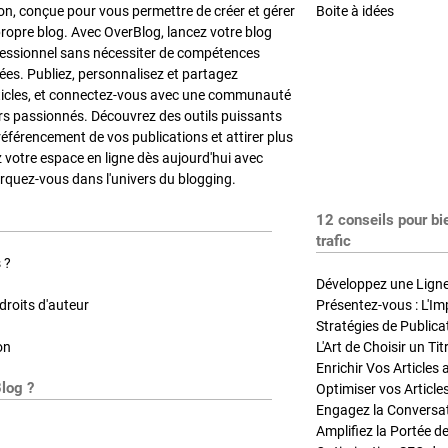
on, conçue pour vous permettre de créer et gérer
Boite à idées
propre blog. Avec OverBlog, lancez votre blog
fessionnel sans nécessiter de compétences
es. Publiez, personnalisez et partagez
ticles, et connectez-vous avec une communauté
rs passionnés. Découvrez des outils puissants
référencement de vos publications et attirer plus
z votre espace en ligne dès aujourd'hui avec
quez-vous dans l'univers du blogging.
12 conseils pour bi
trafic
 ?
Développez une Ligne 
roits d'auteur
Présentez-vous : L'Im
on
L'Art de Choisir un Ti
Blog ?
Optimiser vos Article
Engagez la Conversati
Amplifiez la Portée de