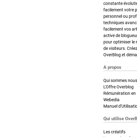
constante évoluti
facilement votre 
personnel ou pro
techniques avancé
facilement vos ar
active de blogueu
pour optimiser le 
de visiteurs. Crée
OverBlog et démar
A propos
Qui sommes nous
L'Offre Overblog
Rémunération en d
Webedia
Manuel d'Utilisati
Qui utilise Over
Les créatifs