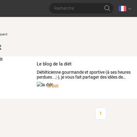
ssert
t
Le blog de la diét
Diététicienne
gourmande
et
sportive
(à
ses
heures
perdues...;-),
je
vous
fait
partager
des
idées
de
…
la diét
1