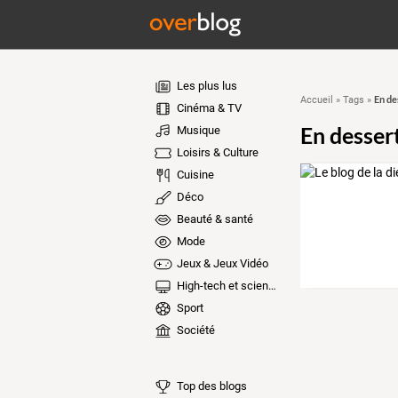
Les plus lus
En de
Accueil
»
Tags
»
Cinéma & TV
En desser
Musique
Loisirs & Culture
Cuisine
Déco
Beauté & santé
Mode
Jeux & Jeux Vidéo
High-tech et sciences
Sport
Société
Top des blogs