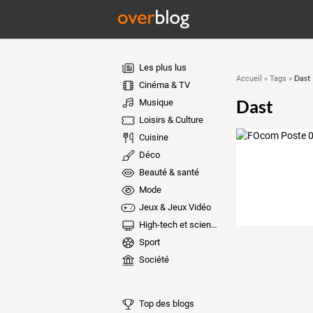
Les plus lus
Dast
Accueil
»
Tags
»
Cinéma & TV
Dast
Musique
Loisirs & Culture
Cuisine
Déco
Beauté & santé
Mode
Jeux & Jeux Vidéo
High-tech et sciences
Sport
Société
Top des blogs