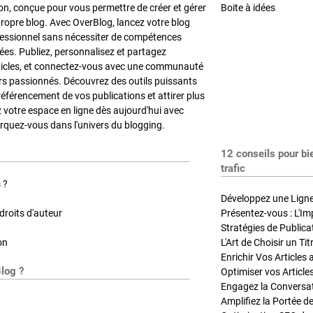
on, conçue pour vous permettre de créer et gérer
Boite à idées
propre blog. Avec OverBlog, lancez votre blog
fessionnel sans nécessiter de compétences
es. Publiez, personnalisez et partagez
ticles, et connectez-vous avec une communauté
rs passionnés. Découvrez des outils puissants
référencement de vos publications et attirer plus
z votre espace en ligne dès aujourd'hui avec
quez-vous dans l'univers du blogging.
12 conseils pour bi
trafic
 ?
Développez une Ligne 
roits d'auteur
Présentez-vous : L'Im
on
L'Art de Choisir un Ti
Blog ?
Optimiser vos Article
Engagez la Conversati
Amplifiez la Portée de