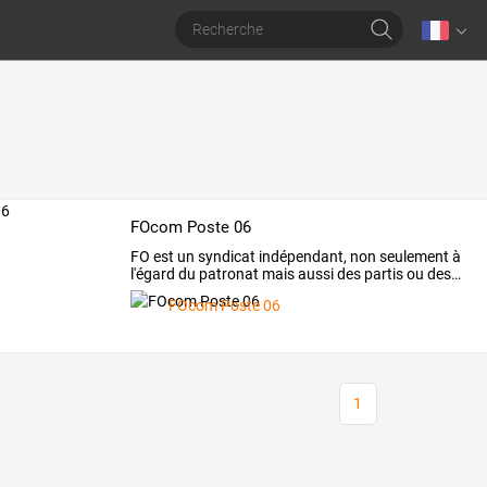
FOcom Poste 06
FO
est
un
syndicat
indépendant,
non
seulement
à
l'égard
du
patronat
mais
aussi
des
partis
ou
des
…
FOcom Poste 06
1