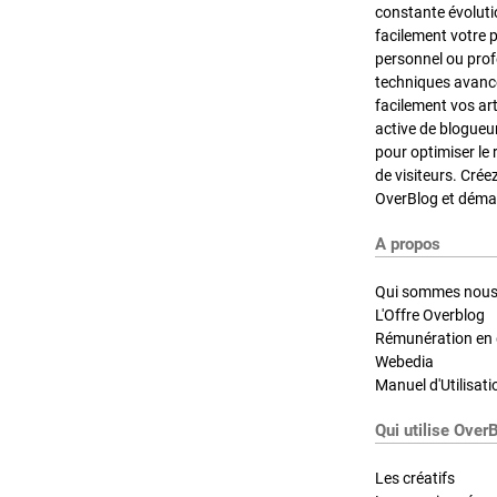
constante évoluti
facilement votre 
personnel ou pro
techniques avancé
facilement vos ar
active de blogueu
pour optimiser le 
de visiteurs. Crée
OverBlog et démar
A propos
Qui sommes nous
L'Offre Overblog
Rémunération en d
Webedia
Manuel d'Utilisati
Qui utilise Over
Les créatifs