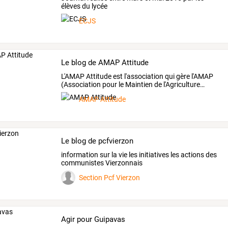
élèves du lycée
ECJS
Le blog de AMAP Attitude
L'AMAP
Attitude
est
l'association
qui
gère
l'AMAP
(Association
pour
le
Maintien
de
l'Agriculture
…
AMAP Attitude
Le blog de pcfvierzon
information sur la vie les initiatives les actions des
communistes Vierzonnais
Section Pcf Vierzon
Agir pour Guipavas