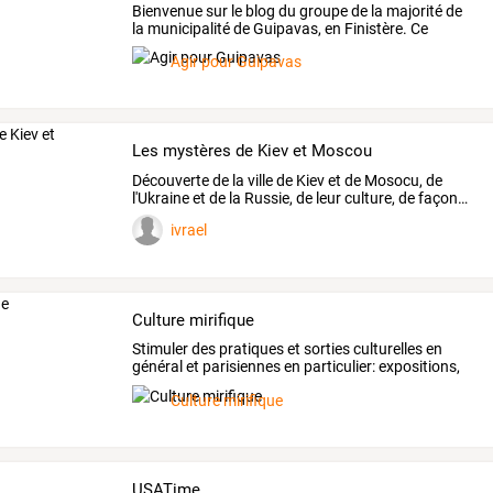
Bienvenue
sur
le
blog
du
groupe
de
la
majorité
de
la
municipalité
de
Guipavas,
en
Finistère.
Ce
blog
…
Agir pour Guipavas
Les mystères de Kiev et Moscou
Découverte
de
la
ville
de
Kiev
et
de
Mosocu,
de
l'Ukraine
et
de
la
Russie,
de
leur
culture,
de
façon
…
ivrael
Culture mirifique
Stimuler
des
pratiques
et
sorties
culturelles
en
général
et
parisiennes
en
particulier:
expositions,
danse,
…
Culture mirifique
USATime