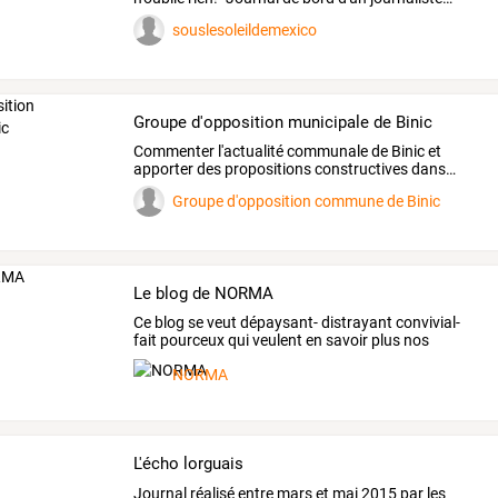
souslesoleildemexico
Groupe d'opposition municipale de Binic
Commenter
l'actualité
communale
de
Binic
et
apporter
des
propositions
constructives
dans
…
Groupe d'opposition commune de Binic
Le blog de NORMA
Ce
blog
se
veut
dépaysant-
distrayant
convivial-
fait
pourceux
qui
veulent
en
savoir
plus
nos
voisins
…
NORMA
L'écho lorguais
Journal réalisé entre mars et mai 2015 par les