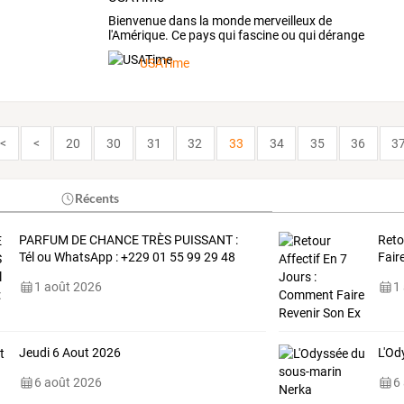
Bienvenue
dans
la
monde
merveilleux
de
l'Amérique.
Ce
pays
qui
fascine
ou
qui
dérange
tant,
mais
qui
…
USATime
<<
<
20
30
31
32
33
34
35
36
3
Récents
PARFUM DE CHANCE TRÈS PUISSANT :
Reto
Tél ou WhatsApp : +229 01 55 99 29 48
Fair
1 août 2026
1
Jeudi 6 Aout 2026
L'Od
6 août 2026
6