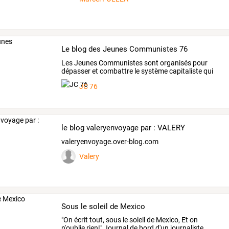
Le blog des Jeunes Communistes 76
Les
Jeunes
Communistes
sont
organisés
pour
dépasser
et
combattre
le
système
capitaliste
qui
engendre
…
JC 76
le blog valeryenvoyage par : VALERY
valeryenvoyage.over-blog.com
Valery
Sous le soleil de Mexico
"On
écrit
tout,
sous
le
soleil
de
Mexico,
Et
on
n'oublie
rien!"
Journal
de
bord
d'un
journaliste
…