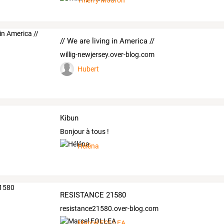
Thierry Mouron
// We are living in America //
willig-newjersey.over-blog.com
Hubert
Kibun
Bonjour à tous !
Héléna
RESISTANCE 21580
resistance21580.over-blog.com
Marcel FOLLEA