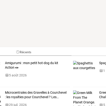
Récents
Amigurumi : mon petit hot-dog du kit
Spag
Action 🌭
1
5 août 2026
Microcentrales
des
Gravelles
à
Courchevel
Gree
:
les
royalties
pour
Courchevel
?
Les
…
Chal
29 juil. 2026
5