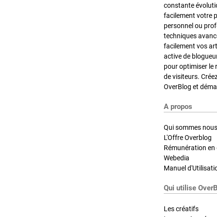
constante évoluti
facilement votre 
personnel ou pro
techniques avancé
facilement vos ar
active de blogueu
pour optimiser le 
de visiteurs. Crée
OverBlog et démar
A propos
Qui sommes nous
L'Offre Overblog
Rémunération en d
Webedia
Manuel d'Utilisati
Qui utilise Over
Les créatifs