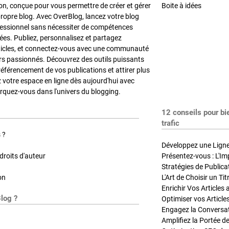
on, conçue pour vous permettre de créer et gérer
Boite à idées
propre blog. Avec OverBlog, lancez votre blog
fessionnel sans nécessiter de compétences
es. Publiez, personnalisez et partagez
ticles, et connectez-vous avec une communauté
rs passionnés. Découvrez des outils puissants
référencement de vos publications et attirer plus
z votre espace en ligne dès aujourd'hui avec
quez-vous dans l'univers du blogging.
12 conseils pour bi
trafic
 ?
Développez une Ligne 
roits d'auteur
Présentez-vous : L'Im
on
L'Art de Choisir un Ti
Blog ?
Optimiser vos Article
Engagez la Conversati
Amplifiez la Portée de