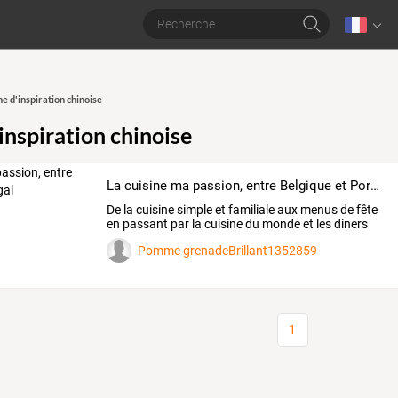
ne d'inspiration chinoise
inspiration chinoise
La cuisine ma passion, entre Belgique et Portugal
De
la
cuisine
simple
et
familiale
aux
menus
de
fête
en
passant
par
la
cuisine
du
monde
et
les
diners
à
…
Pomme grenadeBrillant1352859
1