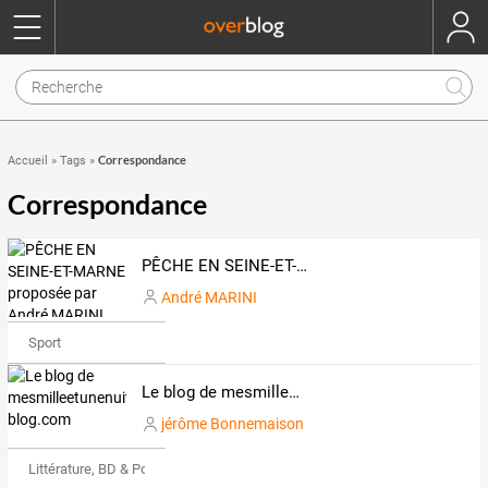
Correspondance
Accueil
»
Tags
»
Correspondance
PÊCHE EN SEINE-ET-MARNE proposée par André MARINI
André MARINI
Sport
Le blog de mesmilleetunenuitsalire.over-blog.com
jérôme Bonnemaison
Littérature, BD & Poésie