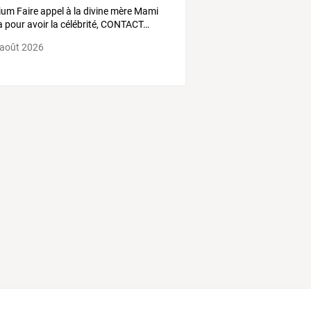
ium
Faire
appel
à
la
divine
mère
Mami
a
pour
avoir
la
célébrité,
CONTACT
…
 août 2026