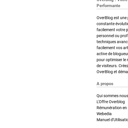
Performante
OverBlog est une 
constante évoluti
facilement votre 
personnel ou pro
techniques avancé
facilement vos ar
active de blogueu
pour optimiser le 
de visiteurs. Crée
OverBlog et démar
A propos
Qui sommes nous
L'Offre Overblog
Rémunération en d
Webedia
Manuel d'Utilisati