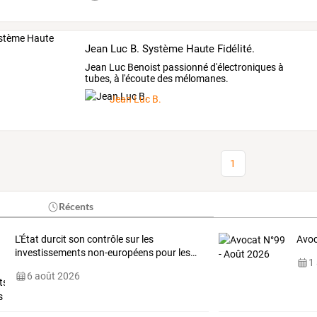
Jean Luc B. Système Haute Fidélité.
Jean Luc Benoist passionné d'électroniques à
tubes, à l'écoute des mélomanes.
Jean Luc B.
1
Récents
L'État
durcit
son
contrôle
sur
les
Avoc
investissements
non-européens
pour
les
…
1
6 août 2026