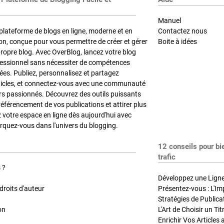
Manuel
plateforme de blogs en ligne, moderne et en
Contactez nous
on, conçue pour vous permettre de créer et gérer
Boite à idées
propre blog. Avec OverBlog, lancez votre blog
fessionnel sans nécessiter de compétences
es. Publiez, personnalisez et partagez
ticles, et connectez-vous avec une communauté
rs passionnés. Découvrez des outils puissants
référencement de vos publications et attirer plus
z votre espace en ligne dès aujourd'hui avec
quez-vous dans l'univers du blogging.
12 conseils pour bi
trafic
 ?
Développez une Ligne 
roits d'auteur
Présentez-vous : L'Im
on
L'Art de Choisir un Ti