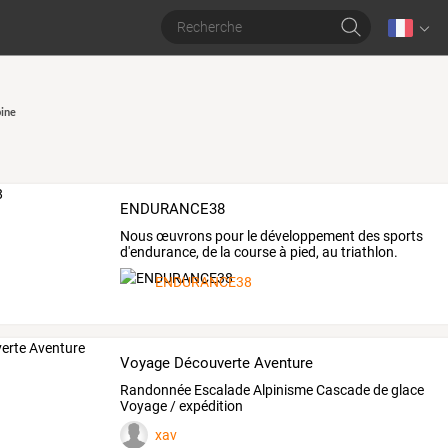
ine
ENDURANCE38
Nous
œuvrons
pour
le
développement
des
sports
d'endurance,
de
la
course
à
pied,
au
triathlon.
Nous
…
ENDURANCE38
Voyage Découverte Aventure
Randonnée Escalade Alpinisme Cascade de glace
Voyage / expédition
xav