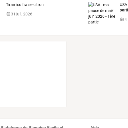
Tiramisu fraise-citron
USA 
part
31 juil. 2026
4
 Plateforme de Blogging Facile et
Aide