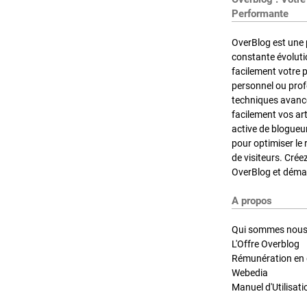
Performante
OverBlog est une 
constante évoluti
facilement votre 
personnel ou pro
techniques avancé
facilement vos ar
active de blogueu
pour optimiser le 
de visiteurs. Crée
OverBlog et démar
A propos
Qui sommes nous
L'Offre Overblog
Rémunération en d
Webedia
Manuel d'Utilisati