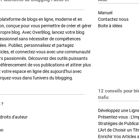
Manuel
plateforme de blogs en ligne, moderne et en
Contactez nous
on, conçue pour vous permettre de créer et gérer
Boite à idées
propre blog. Avec OverBlog, lancez votre blog
fessionnel sans nécessiter de compétences
es. Publiez, personnalisez et partagez
ticles, et connectez-vous avec une communauté
rs passionnés. Découvrez des outils puissants
référencement de vos publications et attirer plus
z votre espace en ligne dès aujourd'hui avec
quez-vous dans l'univers du blogging.
12 conseils pour bi
trafic
 ?
Développez une Ligne 
roits d'auteur
Présentez-vous : L'Im
on
L'Art de Choisir un Ti