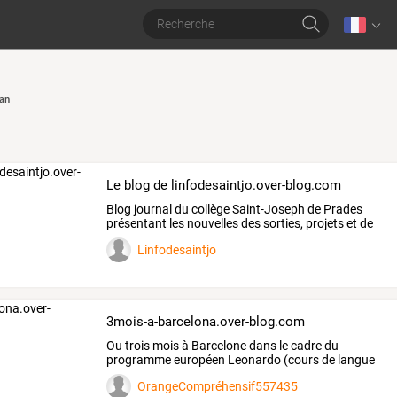
an
Le blog de linfodesaintjo.over-blog.com
Blog
journal
du
collège
Saint-Joseph
de
Prades
présentant
les
nouvelles
des
sorties,
projets
et
de
la
…
Linfodesaintjo
3mois-a-barcelona.over-blog.com
Ou
trois
mois
à
Barcelone
dans
le
cadre
du
programme
européen
Leonardo
(cours
de
langue
et
…
OrangeCompréhensif557435