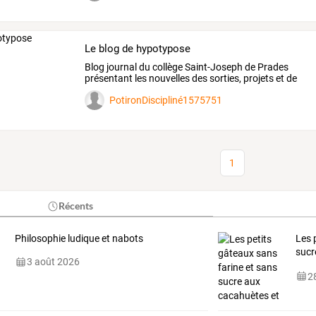
Le blog de hypotypose
Blog
journal
du
collège
Saint-Joseph
de
Prades
présentant
les
nouvelles
des
sorties,
projets
et
de
la
…
PotironDiscipliné1575751
1
Récents
Philosophie ludique et nabots
Les 
sucr
3 août 2026
choc
28