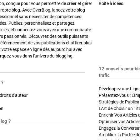
on, conçue pour vous permettre de créer et gérer
Boite à idées
propre blog. Avec OverBlog, lancez votre blog
fessionnel sans nécessiter de compétences
es. Publiez, personnalisez et partagez
ticles, et connectez-vous avec une communauté
rs passionnés. Découvrez des outils puissants
référencement de vos publications et attirer plus
z votre espace en ligne dès aujourd'hui avec
quez-vous dans l'univers du blogging.
12 conseils pour bi
trafic
 ?
Développez une Ligne 
roits d'auteur
Présentez-vous : L'Im
on
L'Art de Choisir un Ti
Blog ?
Optimiser vos Article
Engagez la Conversati
Amplifiez la Portée de