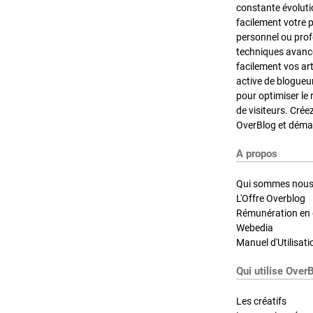
constante évoluti
facilement votre 
personnel ou pro
techniques avancé
facilement vos ar
active de blogueu
pour optimiser le 
de visiteurs. Crée
OverBlog et démar
A propos
Qui sommes nous
L'Offre Overblog
Rémunération en d
Webedia
Manuel d'Utilisati
Qui utilise Over
Les créatifs