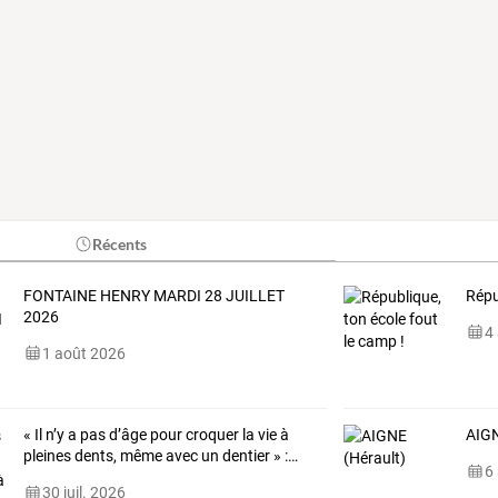
Récents
FONTAINE HENRY MARDI 28 JUILLET
Répu
2026
4
1 août 2026
«
Il
n’y
a
pas
d’âge
pour
croquer
la
vie
à
AIGN
pleines
dents,
même
avec
un
dentier
»
:
…
6
30 juil. 2026