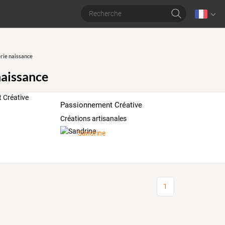
rie naissance
naissance
Passionnement Créative
Créations artisanales
Sandrine
1