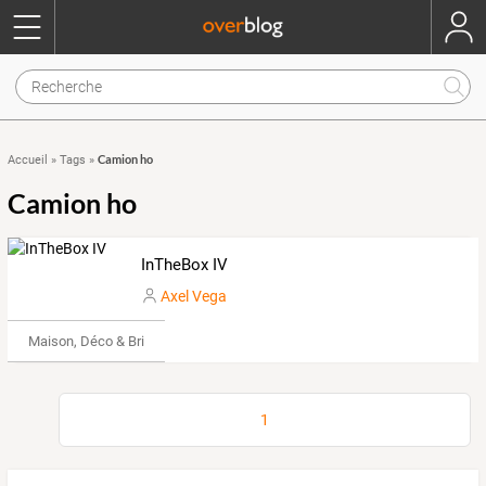
Camion ho
Accueil
»
Tags
»
Camion ho
InTheBox IV
Axel Vega
Maison, Déco & Bricolage
1