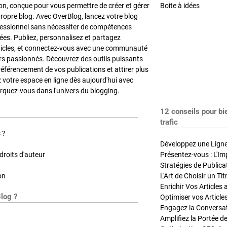
on, conçue pour vous permettre de créer et gérer
Boite à idées
propre blog. Avec OverBlog, lancez votre blog
fessionnel sans nécessiter de compétences
es. Publiez, personnalisez et partagez
ticles, et connectez-vous avec une communauté
rs passionnés. Découvrez des outils puissants
référencement de vos publications et attirer plus
z votre espace en ligne dès aujourd'hui avec
quez-vous dans l'univers du blogging.
12 conseils pour bi
trafic
 ?
Développez une Ligne 
roits d'auteur
Présentez-vous : L'Im
on
L'Art de Choisir un Ti
Blog ?
Optimiser vos Article
Engagez la Conversati
Amplifiez la Portée de