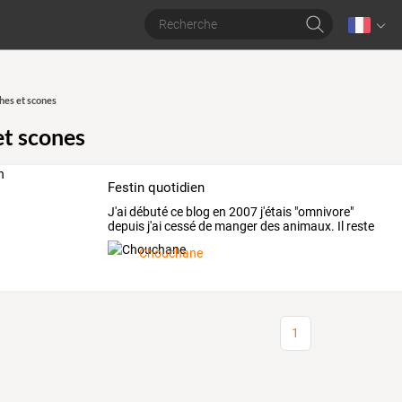
hes et scones
et scones
Festin quotidien
J'ai
débuté
ce
blog
en
2007
j'étais
"omnivore"
depuis
j'ai
cessé
de
manger
des
animaux.
Il
reste
encore
…
Chouchane
1