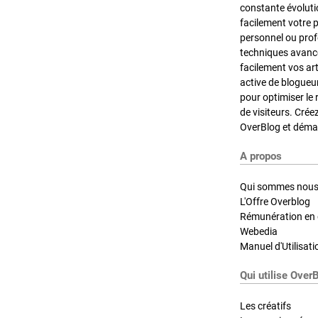
constante évoluti
facilement votre 
personnel ou pro
techniques avancé
facilement vos ar
active de blogueu
pour optimiser le 
de visiteurs. Crée
OverBlog et démar
A propos
Qui sommes nous
L'Offre Overblog
Rémunération en d
Webedia
Manuel d'Utilisati
Qui utilise Over
Les créatifs