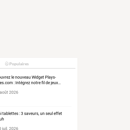
Populaires
ouvrez
le
nouveau
Widget
Plays-
es.com
:
Intégrez
notre
fil
de
jeux
…
 août 2026
i tablettes : 3 saveurs, un seul effet
uh
 juil. 2026