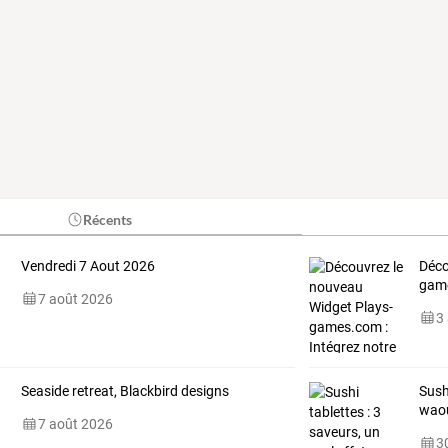
Récents
Vendredi 7 Aout 2026
Déc
gam
7 août 2026
3
Seaside retreat, Blackbird designs
Sush
wao
7 août 2026
30