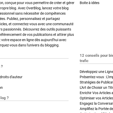
on, conçue pour vous permettre de créer et gérer
Boite à idées
propre blog. Avec OverBlog, lancez votre blog
fessionnel sans nécessiter de compétences
es. Publiez, personnalisez et partagez
ticles, et connectez-vous avec une communauté
rs passionnés. Découvrez des outils puissants
référencement de vos publications et attirer plus
z votre espace en ligne dès aujourd'hui avec
quez-vous dans l'univers du blogging.
12 conseils pour bi
trafic
 ?
Développez une Ligne 
roits d'auteur
Présentez-vous : L'Im
on
L'Art de Choisir un Ti
Blog ?
Optimiser vos Article
Engagez la Conversati
Amplifiez la Portée de