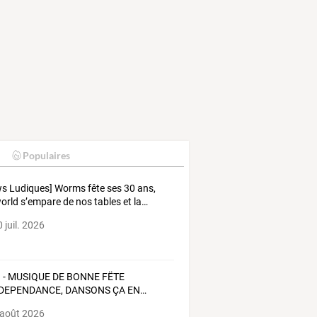
Populaires
ws
Ludiques]
Worms
fête
ses
30
ans,
orld
s’empare
de
nos
tables
et
la
…
 juil. 2026
)
-
MUSIQUE
DE
BONNE
FËTE
NDEPENDANCE,
DANSONS
ÇA
EN
…
 août 2026