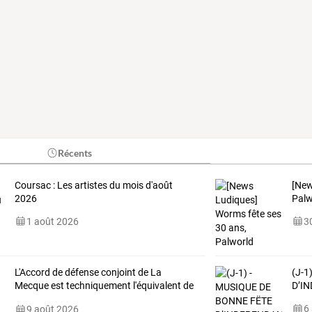
Récents
Coursac : Les artistes du mois d'août
[Ne
2026
Palw
1 août 2026
30
L'Accord
de
défense
conjoint
de
La
(J-1
Mecque
est
techniquement
l'équivalent
de
D’I
l'article
5
…
6
9 août 2026