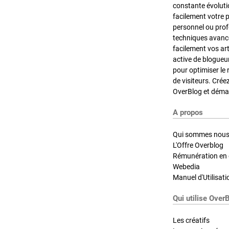
constante évoluti
facilement votre 
personnel ou pro
techniques avancé
facilement vos ar
active de blogueu
pour optimiser le 
de visiteurs. Crée
OverBlog et démar
A propos
Qui sommes nous
L'Offre Overblog
Rémunération en d
Webedia
Manuel d'Utilisati
Qui utilise Over
Les créatifs