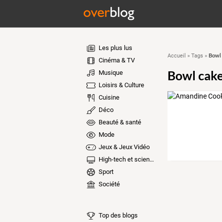
Les plus lus
Bowl
Accueil
»
Tags
»
Cinéma & TV
Bowl cak
Musique
Loisirs & Culture
Cuisine
Déco
Beauté & santé
Mode
Jeux & Jeux Vidéo
High-tech et sciences
Sport
Société
Top des blogs