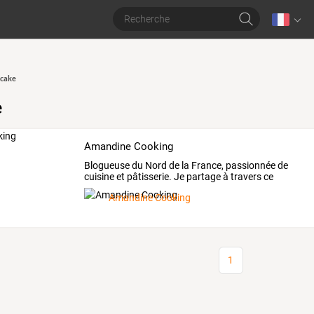
 cake
e
Amandine Cooking
Blogueuse
du
Nord
de
la
France,
passionnée
de
cuisine
et
pâtisserie.
Je
partage
à
travers
ce
blog
…
Amandine Cooking
1