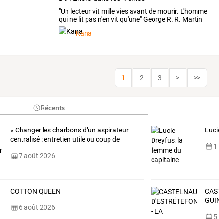
"Un lecteur vit mille vies avant de mourir. L'homme
qui ne lit pas n'en vit qu'une" George R. R. Martin
Kana
1
2
3
>
>>
Récents
«
Changer
les
charbons
d’un
aspirateur
Luci
centralisé
:
entretien
utile
ou
coup
de
1
poker
…
7 août 2026
COTTON QUEEN
CAS
GUI
6 août 2026
5