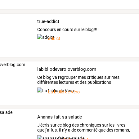
true-addict
Concours en cours sur le blog!!!!
addict
labibliodevero.overblog.com
Ce
blog
va
regrouper
mes
critiques
sur
mes
différentes
lectures
et
des
publications
concernant
…
La biblio de Véro
Ananas fait sa salade
J'écris
sur
ce
blog
des
chroniques
sur
les
livres
que
j'ai
lus.
Il
n'y
a
de
commenté
que
des
romans,
BD,
etc
…