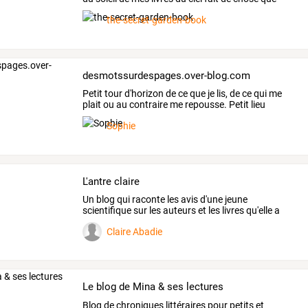
j'aime
…
the-secret-garden-book
desmotssurdespages.over-blog.com
Petit
tour
d'horizon
de
ce
que
je
lis,
de
ce
qui
me
plait
ou
au
contraire
me
repousse.
Petit
lieu
d'échange
de
…
Sophie
L'antre claire
Un blog qui raconte les avis d'une jeune
scientifique sur les auteurs et les livres qu'elle a
lus.
Claire Abadie
Le blog de Mina & ses lectures
Blog de chroniques littéraires pour petits et