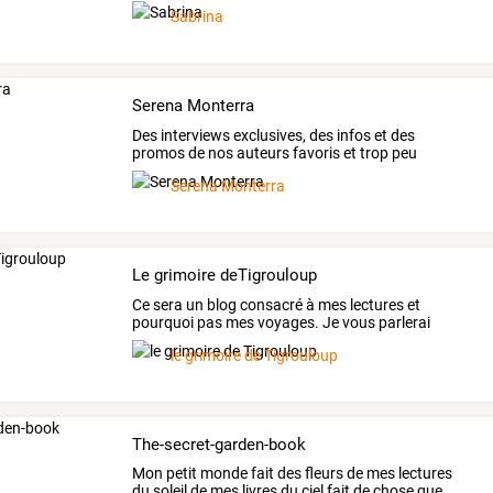
dans
…
Sabrina
Serena Monterra
Des
interviews
exclusives,
des
infos
et
des
promos
de
nos
auteurs
favoris
et
trop
peu
connus
?
Oui,
et
ce
…
Serena Monterra
Le grimoire deTigrouloup
Ce
sera
un
blog
consacré
à
mes
lectures
et
pourquoi
pas
mes
voyages.
Je
vous
parlerai
également
des
…
le grimoire de Tigrouloup
The-secret-garden-book
Mon
petit
monde
fait
des
fleurs
de
mes
lectures
du
soleil
de
mes
livres
du
ciel
fait
de
chose
que