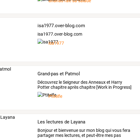
ananas-fait-sa-salade
isa1977.over-blog.com
isa1977.over-blog.com
isa1977
Grand-pas et Patmol
Découvrez le Seigneur des Anneaux et Harry
Potter chapitre après chapitre [Work in Progress]
Ptitelfe
Les lectures de Layana
Bonjour
et
bienvenue
sur
mon
blog
qui
vous
fera
partager
mes
lectures,
et
peut-être
mes
pas