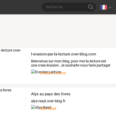
t
l-evasion-par-la-lecture.over-blog.com
Bienvenue
sur
mon
blog,
pour
moi
la
lecture
est
une
vraie
évasion.
Je
souhaite
vous
faire
partager
cette
…
Evasion Lecture
Alys au pays des livres
alys-read.over-blog.fr
Alys-Read