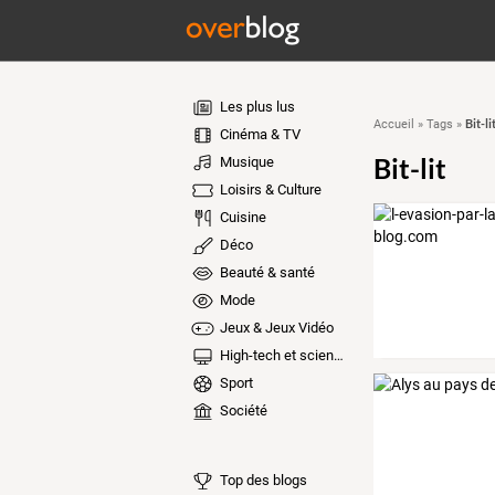
Les plus lus
Bit-li
Accueil
»
Tags
»
Cinéma & TV
Bit-lit
Musique
Loisirs & Culture
Cuisine
Déco
Beauté & santé
Mode
Jeux & Jeux Vidéo
High-tech et sciences
Sport
Société
Top des blogs