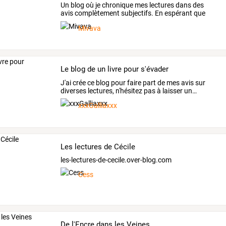
Un
blog
où
je
chronique
mes
lectures
dans
des
avis
complètement
subjectifs.
En
espérant
que
vous
y
…
Mivava
Le blog de un livre pour s'évader
J'ai
crée
ce
blog
pour
faire
part
de
mes
avis
sur
diverses
lectures,
n'hésitez
pas
à
laisser
un
…
xxxGalliaxxx
Les lectures de Cécile
les-lectures-de-cecile.over-blog.com
Cess
De l'Encre dans les Veines