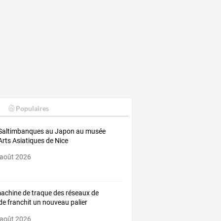
Populaires
Saltimbanques au Japon au musée
Arts Asiatiques de Nice
 août 2026
achine
de
traque
des
réseaux
de
de
franchit
un
nouveau
palier
tégique
à
la
…
 août 2026