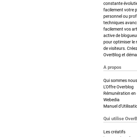
constante évoluti
facilement votre 
personnel ou pro
techniques avancé
facilement vos ar
active de blogueu
pour optimiser le 
de visiteurs. Crée
OverBlog et démar
A propos
Qui sommes nous
L'Offre Overblog
Rémunération en d
Webedia
Manuel d'Utilisati
Qui utilise Over
Les créatifs