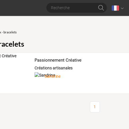
x - bracelets
racelets
Passionnement Créative
Créations artisanales
Sandrine
1