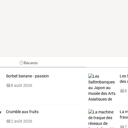
Récents
Sorbet banane - passion
Les 
des 
8 août 2026
8
Crumble aux fruits
La
m
frau
2 août 2026
stra
7