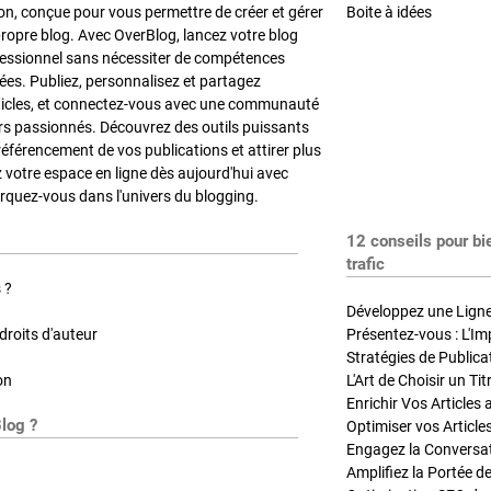
on, conçue pour vous permettre de créer et gérer
Boite à idées
propre blog. Avec OverBlog, lancez votre blog
fessionnel sans nécessiter de compétences
es. Publiez, personnalisez et partagez
ticles, et connectez-vous avec une communauté
rs passionnés. Découvrez des outils puissants
référencement de vos publications et attirer plus
z votre espace en ligne dès aujourd'hui avec
quez-vous dans l'univers du blogging.
12 conseils pour bi
trafic
 ?
Développez une Ligne 
roits d'auteur
Présentez-vous : L'Im
on
L'Art de Choisir un Ti
Blog ?
Optimiser vos Article
Engagez la Conversati
Amplifiez la Portée de