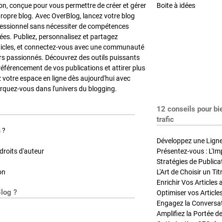
on, conçue pour vous permettre de créer et gérer
Boite à idées
propre blog. Avec OverBlog, lancez votre blog
fessionnel sans nécessiter de compétences
es. Publiez, personnalisez et partagez
ticles, et connectez-vous avec une communauté
rs passionnés. Découvrez des outils puissants
référencement de vos publications et attirer plus
z votre espace en ligne dès aujourd'hui avec
quez-vous dans l'univers du blogging.
12 conseils pour bi
trafic
 ?
Développez une Ligne 
roits d'auteur
Présentez-vous : L'Im
on
L'Art de Choisir un Ti
Blog ?
Optimiser vos Article
Engagez la Conversati
Amplifiez la Portée de