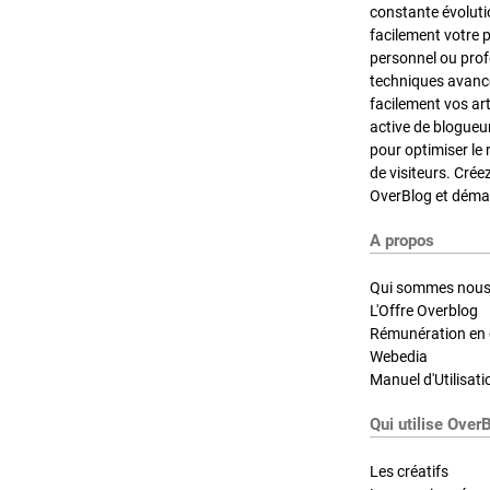
constante évoluti
facilement votre 
personnel ou pro
techniques avancé
facilement vos ar
active de blogueu
pour optimiser le 
de visiteurs. Crée
OverBlog et démar
A propos
Qui sommes nous
L'Offre Overblog
Rémunération en d
Webedia
Manuel d'Utilisati
Qui utilise Over
Les créatifs