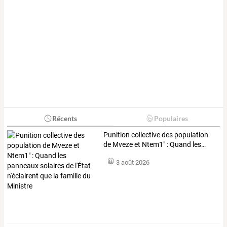
Récents
Populaires
Punition
collective
des
population
de
Mveze
et
Ntem1"
:
Quand
les
…
3 août 2026