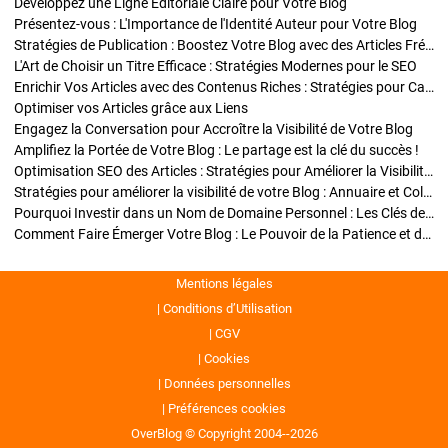
Développez une Ligne Éditoriale Claire pour Votre Blog
Présentez-vous : L'Importance de l'Identité Auteur pour Votre Blog
Stratégies de Publication : Boostez Votre Blog avec des Articles Fréquents et Exclusifs
L'Art de Choisir un Titre Efficace : Stratégies Modernes pour le SEO
Enrichir Vos Articles avec des Contenus Riches : Stratégies pour Captiver et Optimiser
Optimiser vos Articles grâce aux Liens
Engagez la Conversation pour Accroître la Visibilité de Votre Blog
Amplifiez la Portée de Votre Blog : Le partage est la clé du succès !
Optimisation SEO des Articles : Stratégies pour Améliorer la Visibilité de Votre Blog
Stratégies pour améliorer la visibilité de votre Blog : Annuaire et Collaborations
Pourquoi Investir dans un Nom de Domaine Personnel : Les Clés de la Réussite de Votre Blog
Comment Faire Émerger Votre Blog : Le Pouvoir de la Patience et de la Persévérance
Mentions légales
Conditions d’Utilisation
CGV
Cookies
Données personnelles
Préférences cookies
OverBlog © Copyright 2004--2026