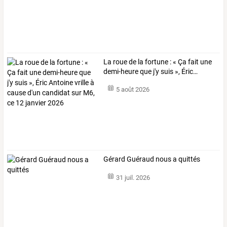
La
roue
de
la
fortune
:
«
Ça
fait
une
demi-heure
que
j'y
suis
»,
Éric
…
5 août 2026
Gérard Guéraud nous a quittés
31 juil. 2026