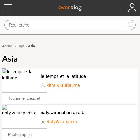
Asia
Accueil
»
Tags
»
Asia
le temps et la latitude
Ritta & Guillaume
Tourisme, Lieux et Événements
naty.wirunphan.overblog.com
NatyWirunphan
Photographie