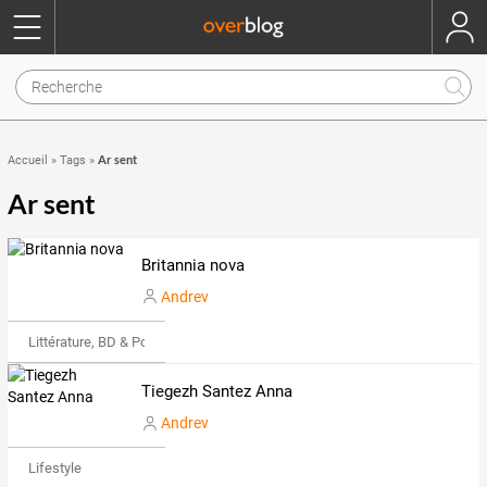
Ar sent
Accueil
»
Tags
»
Ar sent
Britannia nova
Andrev
Littérature, BD & Poésie
Tiegezh Santez Anna
Andrev
Lifestyle