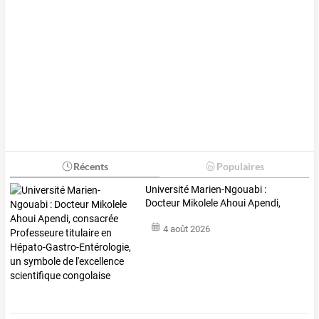
Récents
Populaires
Université
Marien-Ngouabi
:
Docteur
Mikolele
Ahoui
Apendi,
consacrée
…
4 août 2026