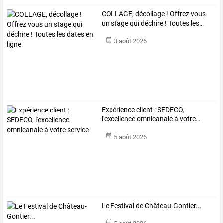
COLLAGE,
décollage
!
Offrez
vous
un
stage
qui
déchire
!
Toutes
les
…
3 août 2026
Expérience
client
:
SEDECO,
l'excellence
omnicanale
à
votre
…
5 août 2026
Le Festival de Château-Gontier...