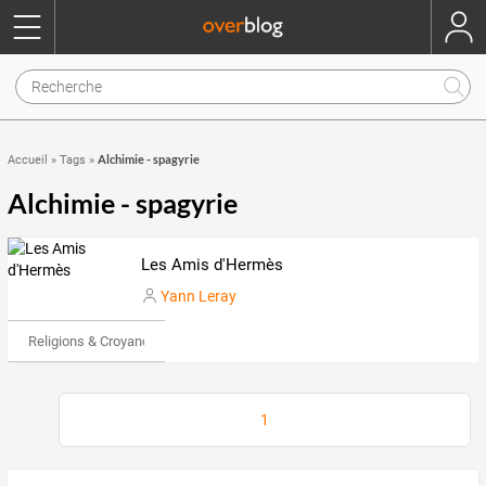
Alchimie - spagyrie
Accueil
»
Tags
»
Alchimie - spagyrie
Les Amis d'Hermès
Yann Leray
Religions & Croyances
1