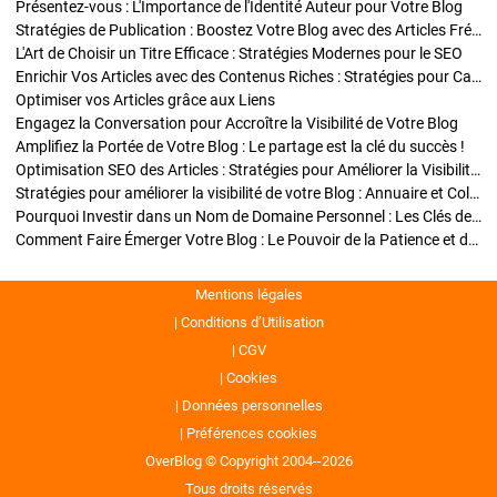
Présentez-vous : L'Importance de l'Identité Auteur pour Votre Blog
Stratégies de Publication : Boostez Votre Blog avec des Articles Fréquents et Exclusifs
L'Art de Choisir un Titre Efficace : Stratégies Modernes pour le SEO
Enrichir Vos Articles avec des Contenus Riches : Stratégies pour Captiver et Optimiser
Optimiser vos Articles grâce aux Liens
Engagez la Conversation pour Accroître la Visibilité de Votre Blog
Amplifiez la Portée de Votre Blog : Le partage est la clé du succès !
Optimisation SEO des Articles : Stratégies pour Améliorer la Visibilité de Votre Blog
Stratégies pour améliorer la visibilité de votre Blog : Annuaire et Collaborations
Pourquoi Investir dans un Nom de Domaine Personnel : Les Clés de la Réussite de Votre Blog
Comment Faire Émerger Votre Blog : Le Pouvoir de la Patience et de la Persévérance
Mentions légales
Conditions d’Utilisation
CGV
Cookies
Données personnelles
Préférences cookies
OverBlog © Copyright 2004--2026
Tous droits réservés