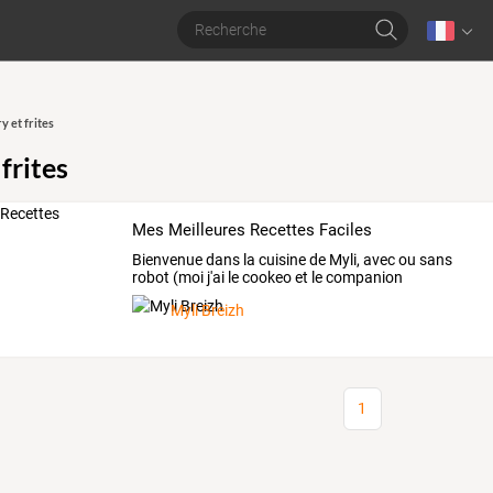
y et frites
 frites
Mes Meilleures Recettes Faciles
Bienvenue
dans
la
cuisine
de
Myli,
avec
ou
sans
robot
(moi
j'ai
le
cookeo
et
le
companion
Moulinex)
…
Myli Breizh
1