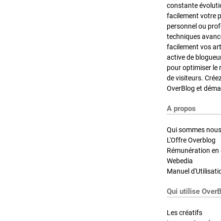
constante évoluti
facilement votre 
personnel ou pro
techniques avancé
facilement vos ar
active de blogueu
pour optimiser le 
de visiteurs. Crée
OverBlog et démar
A propos
Qui sommes nous
L'Offre Overblog
Rémunération en d
Webedia
Manuel d'Utilisati
Qui utilise Over
Les créatifs