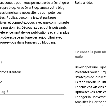
on, conçue pour vous permettre de créer et gérer
Boite à idées
propre blog. Avec OverBlog, lancez votre blog
fessionnel sans nécessiter de compétences
es. Publiez, personnalisez et partagez
ticles, et connectez-vous avec une communauté
rs passionnés. Découvrez des outils puissants
référencement de vos publications et attirer plus
z votre espace en ligne dès aujourd'hui avec
quez-vous dans l'univers du blogging.
12 conseils pour bi
trafic
 ?
Développez une Ligne 
roits d'auteur
Présentez-vous : L'Im
on
L'Art de Choisir un Ti
Blog ?
Optimiser vos Article
Engagez la Conversati
Amplifiez la Portée de