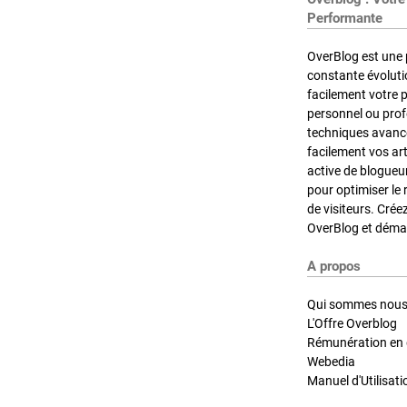
Performante
OverBlog est une 
constante évoluti
facilement votre 
personnel ou pro
techniques avancé
facilement vos ar
active de blogueu
pour optimiser le 
de visiteurs. Crée
OverBlog et démar
A propos
Qui sommes nous
L'Offre Overblog
Rémunération en d
Webedia
Manuel d'Utilisati