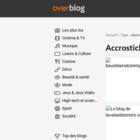
Les plus lus
Accro
Accueil
»
Tags
»
Cinéma & TV
Accrostic
Musique
Loisirs & Culture
Cuisine
Déco
Beauté & santé
Mode
Jeux & Jeux Vidéo
High-tech et sciences
Sport
Société
Top des blogs