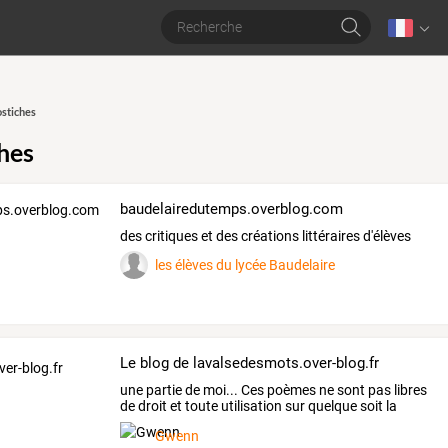
stiches
hes
baudelairedutemps.overblog.com
des critiques et des créations littéraires d'élèves
les élèves du lycée Baudelaire
Le blog de lavalsedesmots.over-blog.fr
une
partie
de
moi...
Ces
poèmes
ne
sont
pas
libres
de
droit
et
toute
utilisation
sur
quelque
soit
la
forme
…
Gwenn