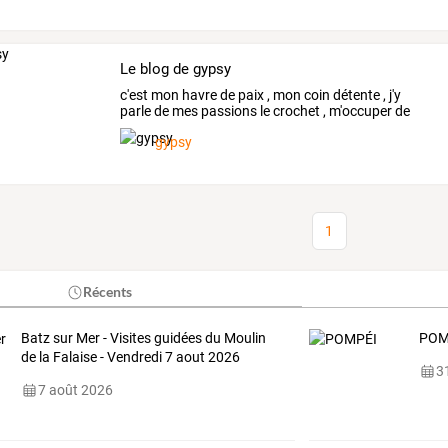
Le blog de gypsy
c'est
mon
havre
de
paix
,
mon
coin
détente
,
j'y
parle
de
mes
passions
le
crochet
,
m'occuper
de
mes
ptits
…
gypsy
1
Récents
Batz sur Mer - Visites guidées du Moulin
POM
de la Falaise - Vendredi 7 aout 2026
31
7 août 2026