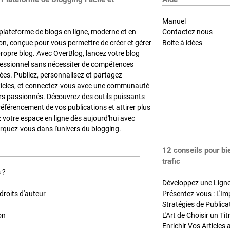
Manuel
plateforme de blogs en ligne, moderne et en
Contactez nous
on, conçue pour vous permettre de créer et gérer
Boite à idées
propre blog. Avec OverBlog, lancez votre blog
fessionnel sans nécessiter de compétences
es. Publiez, personnalisez et partagez
ticles, et connectez-vous avec une communauté
rs passionnés. Découvrez des outils puissants
référencement de vos publications et attirer plus
z votre espace en ligne dès aujourd'hui avec
quez-vous dans l'univers du blogging.
12 conseils pour bi
trafic
 ?
Développez une Ligne 
roits d'auteur
Présentez-vous : L'Im
on
L'Art de Choisir un Ti